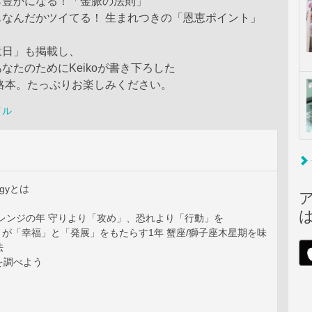
ら豊かになる！「金脈の法則」
もなんだかツイてる！ 生まれつきの「恩恵ポイント」
意日」も掲載し、
なたのためにKeikoが書き下ろした
攻略本。たっぷりお楽しみください。
イル
ogyとは
ャレンジの年 守りより「攻め」、恐れより「行動」を
 1 月が「幸福」と「発展」をもたらす1年 蟹座/獅子座木星期を味
法
を調べよう