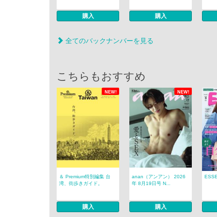
購入
購入
全てのバックナンバーを見る
こちらもおすすめ
NEW!
NEW!
＆ Premium特別編集 台
anan（アンアン） 2026
ESS
湾、街歩きガイド。
年 8月19日号 N...
購入
購入