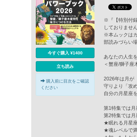
※『【特別付
しておりませ
※本ムックは
部読みづらい
今すぐ購入 ¥1400
あなたの人生
＜蟹座/獅子
立ち読み
2026年は月
購入前に目次をご確認
守りより「攻
ください
自分の月星座
第1特集では
第2特集では
★眠れる月星
★魂レベルで