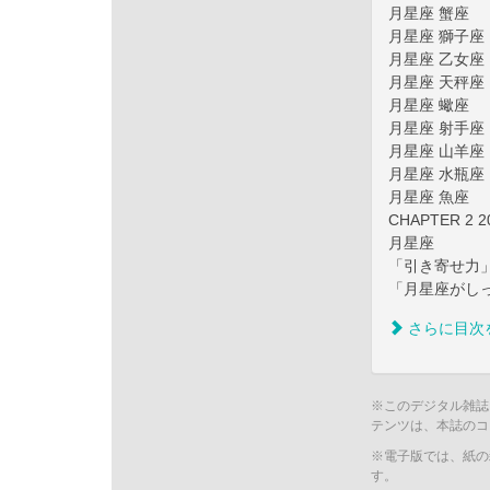
月星座 蟹座
月星座 獅子座
月星座 乙女座
月星座 天秤座
月星座 蠍座
月星座 射手座
月星座 山羊座
月星座 水瓶座
月星座 魚座
CHAPTER 
月星座
「引き寄せ力
「月星座がし
さらに目次
※このデジタル雑誌
テンツは、本誌のコ
※電子版では、紙の
す。