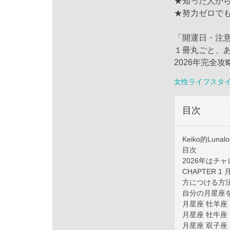
★知った人か
★努力ゼロで
「開運日・注
１冊丸ごと、あ
2026年完全
女性ライフスタ
目次
Keiko的Lunal
目次
2026年はチ
CHAPTER
方につける方
自分の月星座
月星座 牡羊座
月星座 牡牛座
月星座 双子座