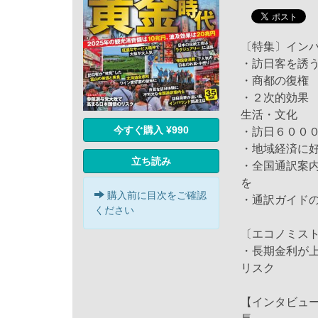
〔特集〕イン
・訪日客を誘
・商都の復権
・２次的効果
生活・文化
今すぐ購入 ¥990
・訪日６００
・地域経済に好
立ち読み
・全国通訳案
を
購入前に目次をご確認
・通訳ガイド
ください
〔エコノミス
・長期金利が
リスク
【インタビュ