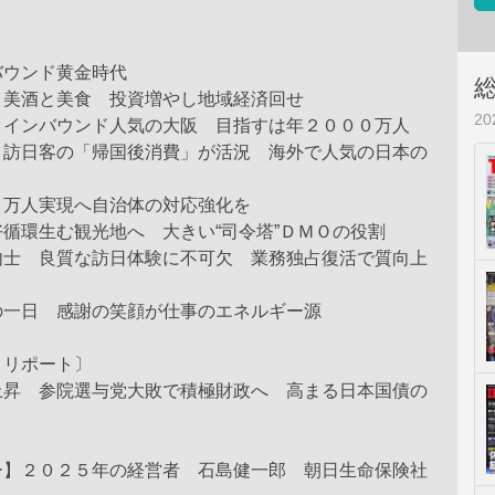
バウンド黄金時代
う美酒と美食 投資増やし地域経済回せ
2
 インバウンド人気の大阪 目指すは年２０００万人
 訪日客の「帰国後消費」が活況 海外で人気の日本の
０万人実現へ自治体の対応強化を
循環生む観光地へ 大きい“司令塔”ＤＭＯの役割
内士 良質な訪日体験に不可欠 業務独占復活で質向上
の一日 感謝の笑顔が仕事のエネルギー源
トリポート〕
上昇 参院選与党大敗で積極財政へ 高まる日本国債の
ー】２０２５年の経営者 石島健一郎 朝日生命保険社