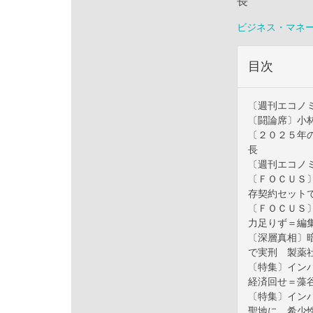
長
ビジネス・マネ
目次
〔週刊エコノ
〔闘論席〕小
〔２０２５年
長
〔週刊エコノ
〔ＦＯＣＵＳ
存契約セット
〔ＦＯＣＵＳ
力足りず＝編
〔深層真相〕
で実刑 製薬
〔特集〕イン
経済回せ＝藻
〔特集〕イン
聖地に 希少