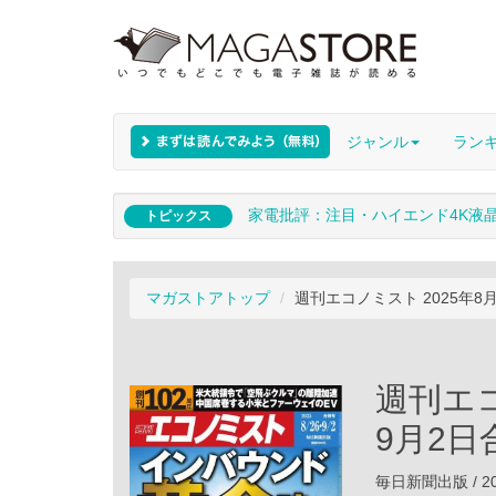
ジャンル
ラン
家電批評：注目・ハイエンド4K液
トピックス
マガストアトップ
週刊エコノミスト 2025年8
週刊エコ
9月2日
毎日新聞出版 / 20