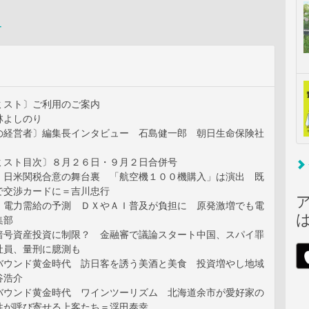
ー
ミスト〕ご利用のご案内
林よしのり
の経営者〕編集長インタビュー 石島健一郎 朝日生命保険社
ミスト目次〕８月２６日・９月２日合併号
〕日米関税合意の舞台裏 「航空機１００機購入」は演出 既
で交渉カードに＝吉川忠行
〕電力需給の予測 ＤＸやＡＩ普及が負担に 原発激増でも電
集部
暗号資産投資に制限？ 金融審で議論スタート中国、スパイ罪
社員、量刑に臆測も
バウンド黄金時代 訪日客を誘う美酒と美食 投資増やし地域
谷浩介
バウンド黄金時代 ワインツーリズム 北海道余市が愛好家の
性が呼び寄せる上客たち＝浮田泰幸