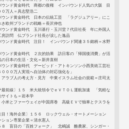
バウンド黄金時代 商都の復権 インバウンド人気の大阪 目
００万人＝具志堅浩二
バウンド黄金時代 日本の伝統工芸 「ラグジュアリー」にこ
べき欧州ブランドの戦略＝長沢伸也
バウンド黄金時代 玉川基行・玉川堂７代目社長 年に外国人
工房訪問 仏ブランド社長が涙した逸品
バウンド黄金時代 注目！ インバウンド関連３５銘柄＝水野
バウンド黄金時代 ２次的効果 訪日客の「帰国後消費」が活
気の日本の生活・文化＝新井直樹
バウンド黄金時代 デービッド・アトキンソン小西美術工芸社
６０００万人実現へ自治体の対応強化を」
〕アラブ人の考え方・見方 中東イスラム社会の規範＝庄司太
マ最前線〕１５ 米大統領令でｅＶＴＯＬ運航加速 「気軽な
約サイトも＝岩本学
〕小米とファーウェイが中国席巻 高級ＥＶで独車とテスラを
注目！海外企業〕１５６ ロックウェル・オートメーション
ーション専業企業＝清水憲人
５８ 盲目の「百姓フォーク」 北嶋誠 酪農家、シンガー・