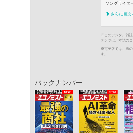
ソングライタ
さらに目次
※このデジタル雑誌
テンツは、本誌のコ
※電子版では、紙の
す。
バックナンバー
NEW!
NEW!