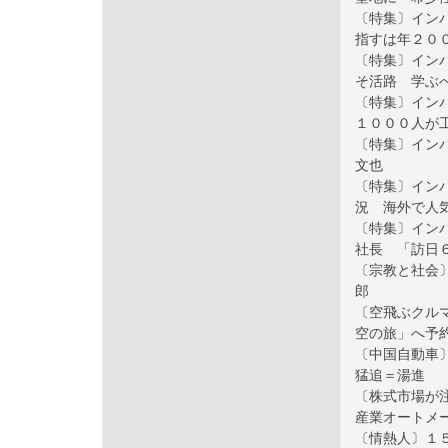
〔特集〕イン
指すは年２０
〔特集〕イン
そ活路 学ぶ
〔特集〕イン
１０００人が
〔特集〕イン
文也
〔特集〕イン
況 海外で人
〔特集〕イン
社長 「訪日
〔宗教と社会
郎
〔空飛ぶクル
空の旅」へ予
〔中国自動車
猛追＝湯進
〔株式市場が
産業オートメ
〔情熱人〕１