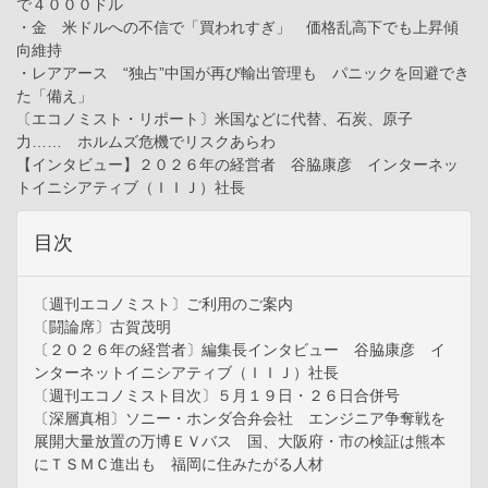
で４０００ドル
・金 米ドルへの不信で「買われすぎ」 価格乱高下でも上昇傾
向維持
・レアアース “独占”中国が再び輸出管理も パニックを回避でき
た「備え」
〔エコノミスト・リポート〕米国などに代替、石炭、原子
力…… ホルムズ危機でリスクあらわ
【インタビュー】２０２６年の経営者 谷脇康彦 インターネッ
トイニシアティブ（ＩＩＪ）社長
目次
〔週刊エコノミスト〕ご利用のご案内
〔闘論席〕古賀茂明
〔２０２６年の経営者〕編集長インタビュー 谷脇康彦 イ
ンターネットイニシアティブ（ＩＩＪ）社長
〔週刊エコノミスト目次〕５月１９日・２６日合併号
〔深層真相〕ソニー・ホンダ合弁会社 エンジニア争奪戦を
展開大量放置の万博ＥＶバス 国、大阪府・市の検証は熊本
にＴＳＭＣ進出も 福岡に住みたがる人材