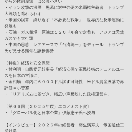
からの体制崩壊」は公算小さい
・イラン攻撃の深層 黒幕に対中強硬の米覇権主義者 トランプ
大統領も逃れられず
・米国の誤算 繰り返す「不必要な戦争」 世界的な反米運動に
発展も
・石油・ガス相場 原油は１２０ドル台で定着も アジアは天然
ガスでも大打撃
・中国の思惑 レアアースで「台湾統一」をディール トランプ
氏が見せる露骨な譲歩姿勢
〔特集〕経済と安全保障
・甘利明・自民党元幹事長「経済安保で軍民技術のデュアルユー
スを日本の常識に」
・金相場 年内に６０００ドル試す可能性 米ドル資産没落で再
評価＝小菅努
・「リアリズムに基づき、幅広い声反映した政権運営を」
〔第６６回（２０２５年度）エコノミスト賞〕
・『グローバル化と日本企業』伊藤恵子氏へ授与
【インタビュー】２０２６年の経営者 羽生満寿夫 帝国通信工
業社長