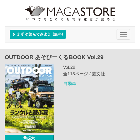
Toggle
navigati
OUTDOOR あそびーくるBOOK Vol.29
Vol.29
全113ページ / 芸文社
自動車
拡大