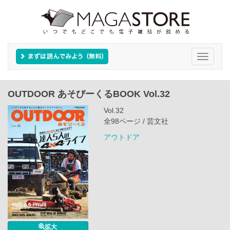
Toggle
navigati
OUTDOOR あそびーくるBOOK Vol.32
Vol.32
全98ページ / 芸文社
アウトドア
拡大