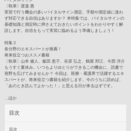
〔執筆〕渡邉 惠
実習で行う機会の多いバイタルサイン測定。手順や測定値に迷わ
ず対応できる自信はありますか？ 本特集では、バイタルサインの
基礎知識と測定時に押さえておきたいポイントをわかりやすく解
説します。自信をもって実習に臨めるよう準備しましょう！
特集２
各分野のエキスパートが推薦！
将来役立つおススメ書籍
〔執筆〕山本 健人、飯田 恵子、谷原 弘之、鶴屋 邦江、今西 洋介
もうすぐ夏休み。いつもよりゆとりができるこの機会に、読書で
視野を広げてみませんか？ 今回は、医療・看護界で活躍するエキ
スパートが、将来役立つ書籍を紹介します。今のうちに読めば、
「あのとき読んでよかった！」と思える日が来るはずです。
…ほか
目次
目次