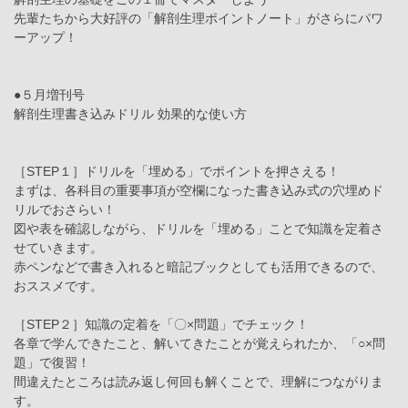
先輩たちから大好評の「解剖生理ポイントノート」がさらにパワ
ーアップ！
●５月増刊号
解剖生理書き込みドリル 効果的な使い方
［STEP１］ドリルを「埋める」でポイントを押さえる！
まずは、各科目の重要事項が空欄になった書き込み式の穴埋めド
リルでおさらい！
図や表を確認しながら、ドリルを「埋める」ことで知識を定着さ
せていきます。
赤ペンなどで書き入れると暗記ブックとしても活用できるので、
おススメです。
［STEP２］知識の定着を「〇×問題」でチェック！
各章で学んできたこと、解いてきたことが覚えられたか、「○×問
題」で復習！
間違えたところは読み返し何回も解くことで、理解につながりま
す。