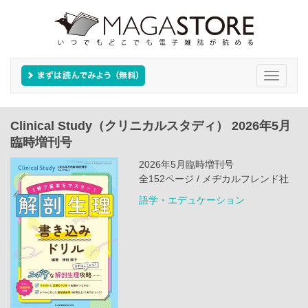
Toggle
navigati
Clinical Study（クリニカルスタディ） 2026年5月
臨時増刊号
2026年5月臨時増刊号
全152ページ / メヂカルフレンド社
語学・エデュケーション