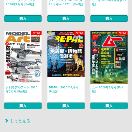
サッカーダイジェスト
クロワッサン 2026年8月
サライ 2026年9月号 [Full
2026年9月号 [Full版]
25日号No.1171... [Full版]
版]
購入
購入
購入
NEW!
NEW!
NEW!
月刊モデルアート 2026
BE-PAL 2026年9月号
ムー 2026年9月号 [Full
年9月号 [Full版]
[Full版]
版]
購入
購入
購入
もっと見る