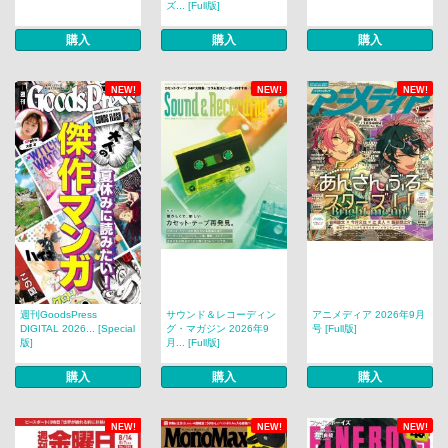
ズ... [Full版]
購入
購入
購入
NEW!
NEW!
NEW!
週刊GoodsPress
サウンド＆レコーディン
アニメディア 2026年9月
DIGITAL 2026... [Special
グ・マガジン 2026年9
号 [Full版]
版]
月... [Full版]
購入
購入
購入
NEW!
NEW!
NEW!