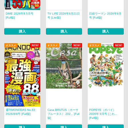
DIME 2026年9.5月号
TV LIFE 2026年8月21日
日経ウーマン 2026年9月
[Full版]
号 [Lite版]
号 [Full版]
購入
購入
購入
オススメ
NEW!
オススメ
NEW!
オススメ
NEW!
週刊MONODAS No.83
Casa BRUTUS（カーサ
POPEYE（ポパイ）
2026/8/8号 [Full版]
ブルータス） 202... [Full
2026年 9月号 [これ...
版]
[Full版]
購入
購入
購入