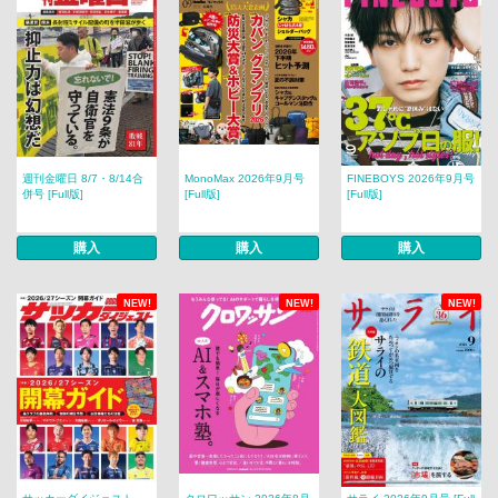
週刊金曜日 8/7・8/14合
MonoMax 2026年9月号
FINEBOYS 2026年9月号
併号 [Full版]
[Full版]
[Full版]
購入
購入
購入
NEW!
NEW!
NEW!