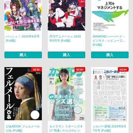
パッシュ！ 2026年9月号
月刊アニメージュ 2026
DIAMOND ハーバード・
[Full版]
年9月号 [Full版]
ビジネス・レビュー 2...
[Full版]
購入
購入
購入
NEW!
NEW!
NEW!
ぴあMOOK フェルメール
カメラマン リターンズ＃
シルバー新報 2026年8月
ぴあ [Full版]
17 間違いだらけのレン
7日号 [Full版]