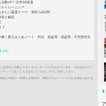
点数UP！法学SA道場
スルトレーニング
きたい厳選テーマ 実戦 SA50問
 解答と解説
案
イド
中継！要点まとめノート 刑法 窃盗罪、強盗罪、不同意性交
をよむ
には目次に記載されているコンテンツが含まれています。それ以外のコン
ンテンツであっても含まれていません のでご注意ください。
雑誌と内容が一部異なる場合や、掲載されないページがある場合がありま