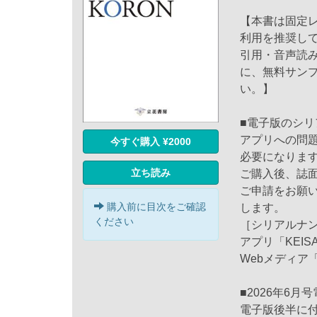
【本書は固定
利用を推奨し
引用・音声読
に、無料サン
い。】
■電子版のシ
アプリへの問
今すぐ購入 ¥2000
必要になりま
立ち読み
ご購入後、誌
ご申請をお願
購入前に目次をご確認
します。
ください
［シリアルナ
アプリ「KEISA
Webメディア
■2026年6
電子版後半に