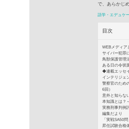
で、あらかじ
語学・エデュケ
目次
WEBメディア
サイバー犯罪
鳥獣保護管理
ある日の令状面
◆連載エッセ
インテリジェ
警察官のため
6回）
意外と知らな
本知識とは？
実務刑事判例評釈
編集だより
「実戦SA50
昇任試験合格