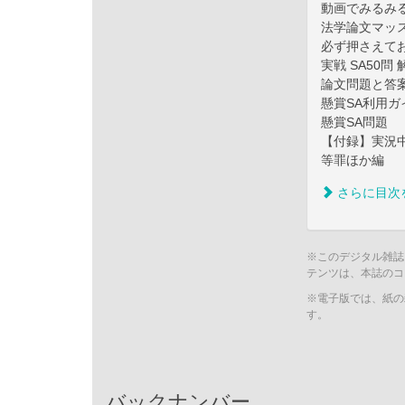
動画でみるみる
法学論文マッ
必ず押さえてお
実戦 SA50問
論文問題と答
懸賞SA利用ガ
懸賞SA問題
【付録】実況
等罪ほか編
さらに目次
※このデジタル雑誌
テンツは、本誌のコ
※電子版では、紙の
す。
バックナンバー