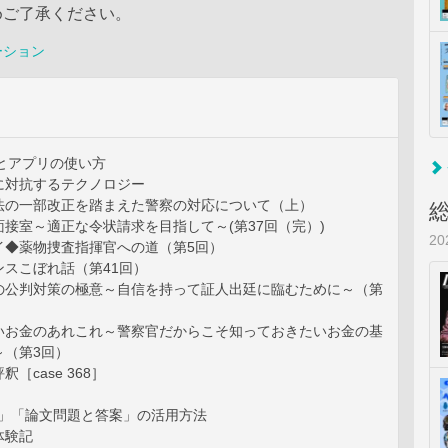
めご了承ください。
ーション
とアプリの使い方
に対抗するテクノロジー
法の一部改正を踏まえた警察の対応について（上）
接室～適正な令状請求を目指して～(第37回（完）)
2
イ◆薬物捜査指揮官への道（第5回）
ンスこぼれ話（第41回）
の公判対策の極意～自信を持って証人出廷に臨むために～（第
いお金のあれこれ～警察官だからこそ知っておきたいお金の基
～（第3回）
［case 368］
問」「論文問題と答案」の活用方法
体験記