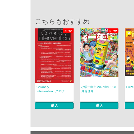
こちらもおすすめ
NEW!
NEW!
Coronary
小学一年生 2026年9・10
PriP
Intervention（コロナ...
月合併号
購入
購入