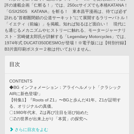
評の連載企画「仁斬る！」では、250ccサイズでも本格KATANA！
「GSX250S KATANA」を斬る！ 東本昌平漫画は、待てば必ず
訪れる”首都圏閉鎖の公道サーキット”にて展開するラリーバトル！
「イエティ（前編）」を掲載。知れば知るほど面白い！ 現代に
も通じるメカニズムやヒストリーに触れる、モータージャーナリ
スト・宮崎健太郎氏が詳解する「Legendary Motorcycles」では、
1974年式 DUCATI350DESMOが登場！※電子版には【特別付録】
B3片面印刷ポスター２枚は付いておりません。
目次
CONTENTS
◆BG インフォメーション：アライヘルメット「クラシック
AIRに新色登場!」
【特集1】『Roots of Z1』〜BGと歩んだ41年。Z1が証明す
る、オリジナルの真価。
〇1980年代末、Zは再び注目を浴び始めた
〇Zの世界が出来上がり「本質」の探究へ
さらに目次をよむ