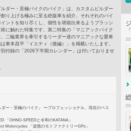
ビルダー・至極バイクのバイク」は、カスタムビルダー
が創り上げる極みに至る絶版車を紹介。それぞれのバイ
ポイントを知り尽くし、個性を堪能出来るようブラッシ
技術に触れた特集です。第二特集の「マニアックバイク
は、二輪業界を牽引するリーダー達のマニアックな愛車
2
画は東本昌平「イエティ（後編）」を掲載いたします。
別付録の「2026下半期カレンダー」は付いておりませ
ル
2
ルダー・至極のバイク』 〜プロフェッショナル、現在のベス
ED 「OHNO-SPEEDと令和のKATANA」
elect Motorcycles 「追憶のモトファクトリーGPz」