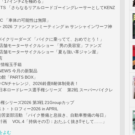
K 「17インチZを極める」
PORTS 「さらなるリアルロードゴーイングレーサーとしてKENZ
GIC 「車体の可能性は無限」
 2026 ファンファンミーティング in サンシャインワーフ神
バイクリーダーズ 「バイクに乗ってて、おめでとう！」
CS 店舗モーターサイクルショー 「男の美容室」ファンズ
CS 店舗モーターサイクルショー「夏も強い革ジャン屋」
店
ge 情報玉手箱
 NEWS 今月の新製品
「PARTS BOX」
CNチャレンジ、2026鈴鹿8耐体制発表！
J全日本ロードレース選手権シリーズ 第2戦 スーパーバイクレ
権シリーズ2026 第3戦 21Groupカップ
・トロフィー2026 in APRIL
的苦楽部活動 「バイク整備と息抜き、自動車整備の毎日」
再生計画 VOL.4「持病その①：おたふく抜き⁉︎そして……」
をよむ