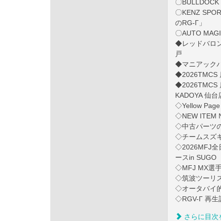
〇BULLDOC
〇KENZ S
のRG-Γ」
〇AUTO MA
◆レッドバロン
戸
◆マニアック
◆2026TM
◆2026TM
KADOYA 仙台
◇Yellow Pa
◇NEW ITEM
◇中古パーツの館
◇チームスズキ
◇2026MF
ースin SUGO
◇MFJ MX選手
◇筑波ツーリスト
◇オータバイ
◇RGV-Γ 
さらに目次