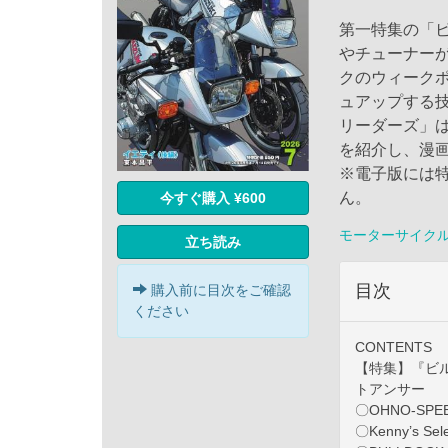
第一特集の「
やチューナー
クのウィーク
ュアップする
リーダーズ」
を紹介し、漫
※電子版には特
ん。
今すぐ購入 ¥600
モーターサイク
立ち読み
目次
購入前に目次をご確認
ください
CONTENTS
【特集】『ビ
トアンサー
〇OHNO-SPE
〇Kenny’s S