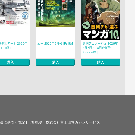
デルアート 2026年
ムー 2026年9月号 [Full版]
週刊アニメージュ 2026年
[Full版]
8月7日・14日合併号
[Special版]
購入
購入
購入
法に基づく表記
|
会社概要：
株式会社富士山マガジンサービス