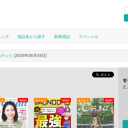
キング
雑誌名から探す
新着雑誌
スペシャル
晶テレビ
[2026年08月04日]
電
と
スメ
NEW!
オススメ
NEW!
オススメ
NEW!