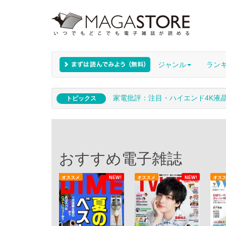
ジャンル
ラン
家電批評：注目・ハイエンド4K液
トピックス
おすすめ電子雑誌
オススメ
NEW!
オススメ
NEW!
オス