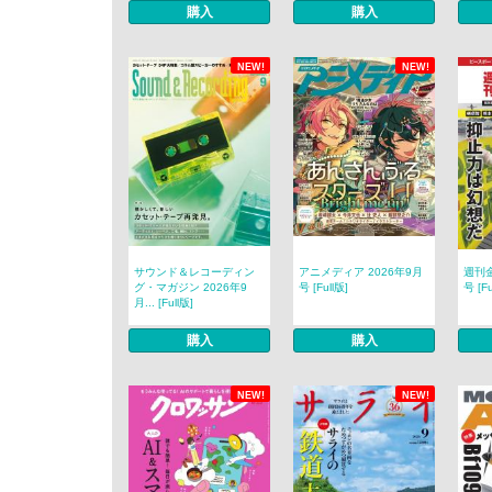
購入
購入
NEW!
NEW!
サウンド＆レコーディン
アニメディア 2026年9月
週刊金
グ・マガジン 2026年9
号 [Full版]
号 [Fu
月... [Full版]
購入
購入
NEW!
NEW!