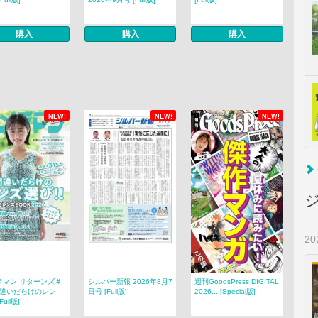
購入
購入
購入
NEW!
NEW!
NEW!
2
ラマン リターンズ＃
シルバー新報 2026年8月7
週刊GoodsPress DIGITAL
 間違いだらけのレン
日号 [Full版]
2026... [Special版]
[Full版]