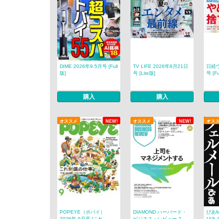
DIME 2026年9.5月号 [Full
TV LIFE 2026年8月21日
日経ウ
版]
号 [Lite版]
号 [Fu
購入
購入
オススメ
NEW!
オススメ
NEW!
オス
POPEYE（ポパイ）
DIAMOND ハーバード・
ぴあ
2026年 9月号 [これ...
ビジネス・レビュー 2...
ぴあ [