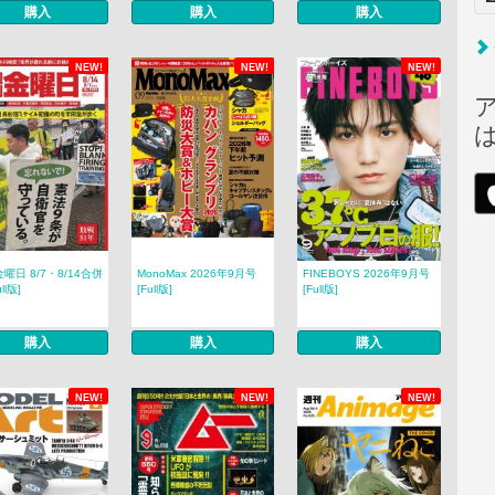
購入
購入
購入
NEW!
NEW!
NEW!
曜日 8/7・8/14合併
MonoMax 2026年9月号
FINEBOYS 2026年9月号
ll版]
[Full版]
[Full版]
購入
購入
購入
NEW!
NEW!
NEW!