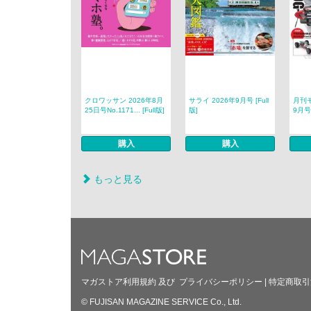
クロワッサン 2026年8月
サライ 2026年9月号 [Full
月刊モ
25日号No.1171... [Full版]
版]
9月号 
購入
購入
もっと見る
マガストア利用規約
及び
プライバシーポリシー
|
特定商取引
© FUJISAN MAGAZINE SERVICE Co., Ltd.