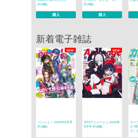
[Full版]
[Full版]
購入
購入
新着電子雑誌
NEW!
NEW!
パッシュ！ 2026年9月号
月刊アニメージュ 2026年
カメ
[Full版]
9月号 [Full版]
17
ズ... 