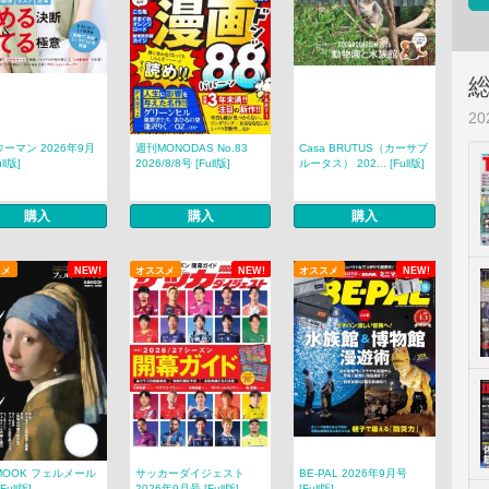
2
ーマン 2026年9月
週刊MONODAS No.83
Casa BRUTUS（カーサブ
ll版]
2026/8/8号 [Full版]
ルータス） 202... [Full版]
購入
購入
購入
スメ
NEW!
オススメ
NEW!
オススメ
NEW!
MOOK フェルメール
サッカーダイジェスト
BE-PAL 2026年9月号
Full版]
2026年9月号 [Full版]
[Full版]