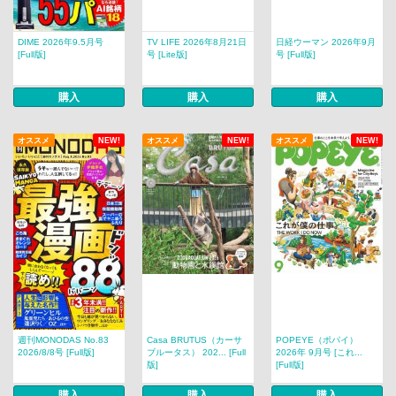
DIME 2026年9.5月号
TV LIFE 2026年8月21日
日経ウーマン 2026年9月
[Full版]
号 [Lite版]
号 [Full版]
購入
購入
購入
オススメ
NEW!
オススメ
NEW!
オススメ
NEW!
週刊MONODAS No.83
Casa BRUTUS（カーサ
POPEYE（ポパイ）
2026/8/8号 [Full版]
ブルータス） 202... [Full
2026年 9月号 [これ...
版]
[Full版]
購入
購入
購入