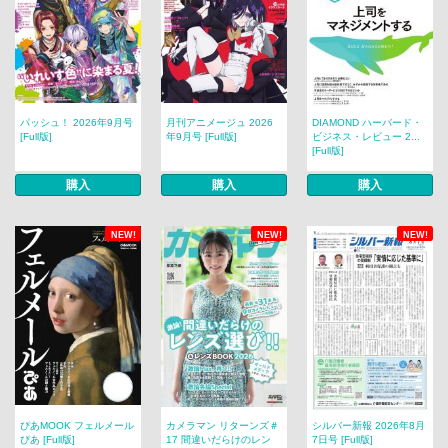
パッシュ！ 2026年9月号
月刊アニメージュ 2026
DIAMOND ハーバード・
[Full版]
年9月号 [Full版]
ビジネス・レビュー 2...
[Full版]
購入
購入
購入
NEW!
NEW!
NEW!
ぴあMOOK フェルメール
カメラマン リターンズ＃
シルバー新報 2026年8月
ぴあ [Full版]
17 間違いだらけのレン
7日号 [Full版]