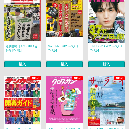
週刊金曜日 8/7・8/14合
MonoMax 2026年9月号
FINEBOYS 2026年9月号
併号 [Full版]
[Full版]
[Full版]
購入
購入
購入
NEW!
NEW!
NEW!