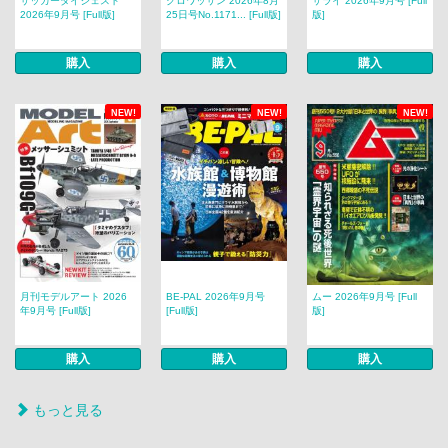
サッカーダイジェスト
クロワッサン 2026年8月
サライ 2026年9月号 [Full
2026年9月号 [Full版]
25日号No.1171... [Full版]
版]
購入
購入
購入
NEW!
NEW!
NEW!
月刊モデルアート 2026
BE-PAL 2026年9月号
ムー 2026年9月号 [Full
年9月号 [Full版]
[Full版]
版]
購入
購入
購入
もっと見る