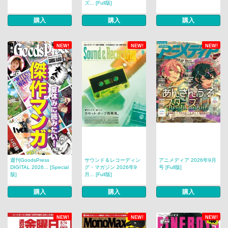
ズ... [Full版]
購入
購入
購入
NEW!
NEW!
NEW!
週刊GoodsPress
サウンド＆レコーディン
アニメディア 2026年9月
DIGITAL 2026... [Special
グ・マガジン 2026年9
号 [Full版]
版]
月... [Full版]
購入
購入
購入
NEW!
NEW!
NEW!