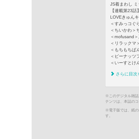
JS着まわし 
【連載第23
LOVEきゅん
＜すみっコぐ
＜ちいかわ＞
＜mofusand
＜リラックマ
＜もちもちぱ
＜ピーナッツ
＜いーすとけ
さらに目次
※このデジタル雑誌
テンツは、本誌のコ
※電子版では、紙の
す。