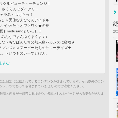
ミラクルビューティーチェンジ！
話】さくらんぼダイアリー
キャラみ～つけたっ！
らし＞天使なえびてんアイドル
ちいかわたちとワクワク★の夏
＞夏もmofusandといっしょ
2
＞みんなでまんぷくまくまく♪
んだ＞ちびぱんたちの無人島バカンスに密着★
フレンズ＞スヌーピーたちのサマーデイズ★
ん。＞いつものいーすとけん。
をよむ
には目次に記載されているコンテンツが含まれています。それ以外のコン
ンテンツであっても含まれていません のでご注意ください。
雑誌と内容が一部異なる場合や、掲載されないページがある場合がありま