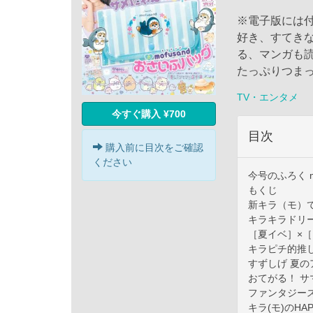
※電子版には
好き、すてき
る、マンガも
たっぷりつま
TV・エンタメ
今すぐ購入 ¥700
目次
購入前に目次をご確認
ください
今号のふろく 
もくじ
新キラ（モ）
キラキラドリ
［夏イベ］×
キラピチ的推
すずしげ 夏の
おてがる！ サ
ファンタジー
キラ(モ)のH