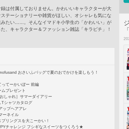
付録は付属しておりません。かわいいキャラクターが大
なステーショナリーや雑貨がほしい、オシャレも気にな
読みたい……。そんなイマドキ小学生の「かわいい」が
った、キャラクター＆ファッション雑誌「キラピチ」！
2
mofusand おさいふバッグで夏のおでかけを楽しもう！
てってーかいぼー 前編
ームプレゼント
［おしゃれ］サマーダイアリー
しTシャツカタログ
アップヘアアレ
マーネイル
スプリングスを大こーかい！
APPYチャレンジ フシギなスイーツをつくろう★