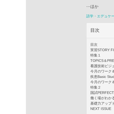
⋯ほか
語学・エデュケ
目次
目次
実習STORY FI
特集１
TOPICS＆PR
看護技術ビジ
今月のワーク
疾患Basic Stu
今月のワーク
特集２
国試PERFECT
働く場がわか
基礎力アップ
NEXT ISSUE