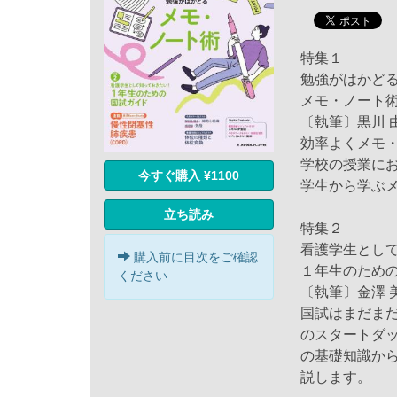
特集１
勉強がはかど
メモ・ノート
〔執筆〕黒川 
効率よくメモ
学校の授業に
今すぐ購入 ¥1100
学生から学ぶ
立ち読み
特集２
看護学生とし
購入前に目次をご確認
１年生のため
ください
〔執筆〕金澤 
国試はまだま
のスタートダ
の基礎知識か
説します。