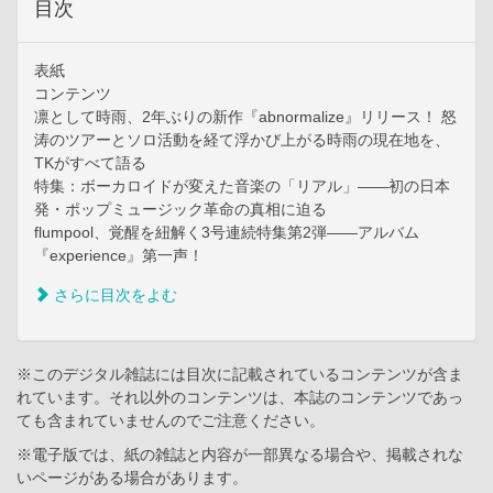
目次
表紙
コンテンツ
凛として時雨、2年ぶりの新作『abnormalize』リリース！ 怒
涛のツアーとソロ活動を経て浮かび上がる時雨の現在地を、
TKがすべて語る
特集：ボーカロイドが変えた音楽の「リアル」――初の日本
発・ポップミュージック革命の真相に迫る
flumpool、覚醒を紐解く3号連続特集第2弾――アルバム
『experience』第一声！
さらに目次をよむ
※このデジタル雑誌には目次に記載されているコンテンツが含ま
れています。それ以外のコンテンツは、本誌のコンテンツであっ
ても含まれていませんのでご注意ください。
※電子版では、紙の雑誌と内容が一部異なる場合や、掲載されな
いページがある場合があります。