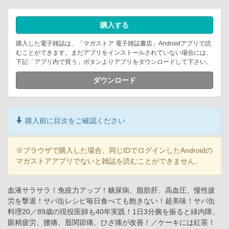
購入する
購入した電子雑誌は、「マガストア 電子雑誌書店」Androidアプリで読
むことができます。まだアプリをインストールされていない場合には、
下記「アプリ内で買う」ボタンよりアプリをダウンロードして下さい。
ダウンロード
購入前に目次をご確認ください
※ブラウザで購入した場合、同じIDでログインしたAndroidの
マガストアアプリでないと雑誌を読むことができません。
血液サラサラ！免疫力アップ！糖尿病、脂肪肝、高血圧、慢性疲
労を撃退！サバ缶レシピ毎日食べても飽きない！超美味！サバ缶
料理20／89歳の現役医師も40年実践！1日3分腕を振ると緑内障、
眼精疲労、腰痛、股関節痛、ひざ痛が改善！／ケーキには紅茶！