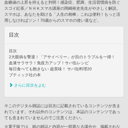
血糖値の上昇を抑えると判明！感染症、肥満、生活習慣病を防ぐ
スゴイ紅茶／ＮＨＫスマホ講座の岡嶋裕史先生がやさしく解説。
スマホは、あなたを助ける「人生の相棒」これは便利！もっと活
用しなければソン！70歳からのスマホの使い道など。
目次
目次
2大眼病を撃退！「アサイベリー」が目のトラブルを一掃！
血液サラサラ！免疫力アップ！サバ缶レシピ
毎日食べても飽きない 超美味！ サバ缶料理20
ブティック社の本
さらに目次をよむ
※このデジタル雑誌には目次に記載されているコンテンツが含ま
れています。それ以外のコンテンツは、本誌のコンテンツであっ
ても含まれていませんのでご注意ください。
※電子版では、紙の雑誌と内容が一部異なる場合や、掲載されな