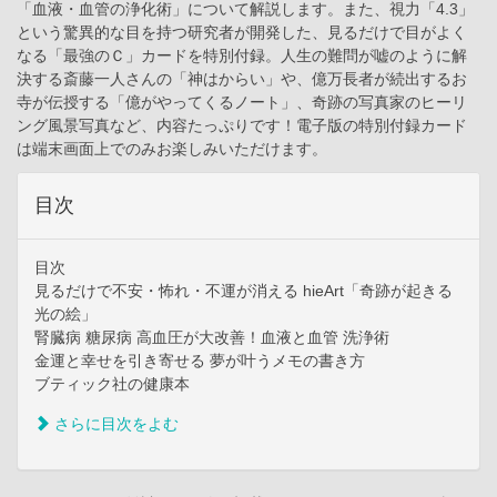
「血液・血管の浄化術」について解説します。また、視力「4.3」
という驚異的な目を持つ研究者が開発した、見るだけで目がよく
なる「最強のＣ」カードを特別付録。人生の難問が嘘のように解
決する斎藤一人さんの「神はからい」や、億万長者が続出するお
寺が伝授する「億がやってくるノート」、奇跡の写真家のヒーリ
ング風景写真など、内容たっぷりです！電子版の特別付録カード
は端末画面上でのみお楽しみいただけます。
目次
目次
見るだけで不安・怖れ・不運が消える hieArt「奇跡が起きる
光の絵」
腎臓病 糖尿病 高血圧が大改善！血液と血管 洗浄術
金運と幸せを引き寄せる 夢が叶うメモの書き方
ブティック社の健康本
さらに目次をよむ