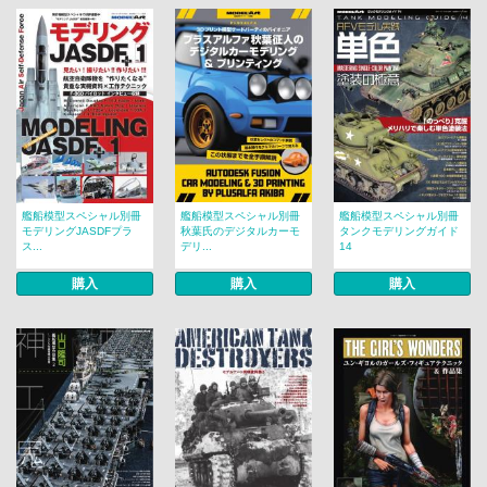
艦船模型スペシャル別冊
艦船模型スペシャル別冊
艦船模型スペシャル別冊
モデリングJASDFプラ
秋葉氏のデジタルカーモ
タンクモデリングガイド
ス...
デリ...
14
購入
購入
購入