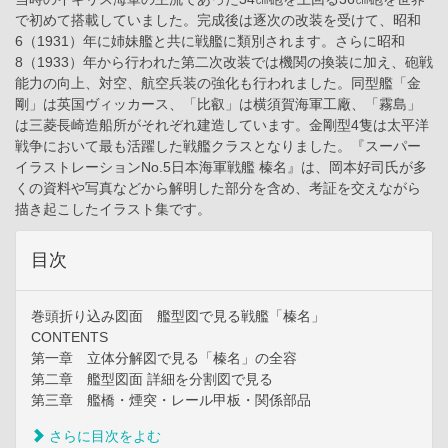
で初めて搭載していました。完成後は逐次の改装を受けて、昭和
6（1931）年に姉妹艦と共に戦艦に類別されます。さらに昭和
8（1933）年から行われた第二次改装では機関の換装に加え、砲戦
能力の向上、対空、航空兵装の強化も行われました。同型艦「金
剛」は英国ヴィッカース、「比叡」は横須賀海軍工廠、「霧島」
は三菱長崎造船所がそれぞれ建造しています。金剛型4隻は太平洋
戦争において最も活躍した戦艦クラスとなりました。『スーパー
イラストレーションNo.5日本海軍戦艦 榛名』は、岡本好司氏が多
くの資料や写真などから解明した部分を含め、考証を交えながら
描き起こしたイラスト集です。
目次
巻頭折り込み図面 艦型図で見る戦艦「榛名」
CONTENTS
第一章 立体分解図で見る「榛名」の全容
第二章 艦型図面 詳細を分割図で見る
第三章 艦橋・煙突・レール甲板・関係部品
さらに目次をよむ