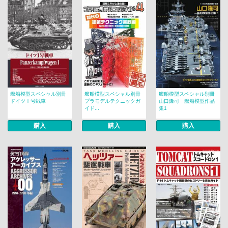
艦船模型スペシャル別冊
艦船模型スペシャル別冊
艦船模型スペシャル別冊
ドイツⅠ号戦車
プラモデルテクニックガ
山口隆司 艦船模型作品
イド...
集1
購入
購入
購入