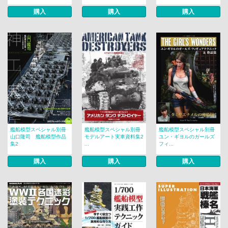
購入
購入
購入
艦船模型スペシャル別冊
艦船模型スペシャル別冊
艦船模型スペシャル別冊
山口隆司 艦船模型作品
モデルアート実車資料集2
ユン・ギヨルのガールズ
集2
...
フィ...
購入
購入
購入