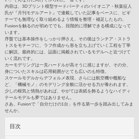
内容は、3Dプリント模型サードパーティのパイオニア・秋葉征人
氏が『月刊モデルアート』で連載していた記事をベースに、ビギ
ナーでも無理なく取り組めるよう情報を整理・補足したもの。
Fusionを触るのが初めてでも、段階的に理解できる構成になって
います。
序盤では基本操作をしっかり押さえ、その後はランチア・ストラ
トスをモチーフに、ラフ作成から形を立ち上げていく工程を丁寧
に解説。最終的には、誌面に掲載されているモデルへと近づけて
いく流れです。
カーモデリングは一見ハードルが高そうに感じますが、その分、
身についたスキルは応用範囲がとても広いのも特徴。
スケールモデルからデフォルメ表現、さらには航空機や艦船な
ど、「機械モノ」のモデリング全般に活かせる力が養われます。
少しの根気と情熱があれば、やがては表紙を飾るようなハイディ
テールモデルも夢ではありません。
さあ、Fusionで「自分だけの1台」を作る第一歩を踏み出してみま
せんか。
目次