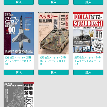
購入
購入
購入
艦船模型スペシャル別冊
艦船模型スペシャル別冊
艦船模型スペシャル別冊
アグレッサーアーカイブ
タンクモデリングガイド
トムキャットスコードロ
ス0...
12...
ン1
購入
購入
購入