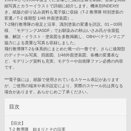
細写真とカラーイラストで詳細に紹介します。機体別INDEX付
き。紙版の折り込み資料も電子版に収録（T-2 教導隊 特別塗装の
変遷／T-2 後期型 1/48 外面塗装図）。
T-2飛行教導隊の発足と沿革、識別塗装の変遷を詳説。01～03同
様、「モデリングJASDF」でお馴染みの秋山いさみ氏が全面監
修。解説・イラスト・塗装図を多数掲載し、OBやベテランマニア
協力による貴重な写真も収録しました。
飛行教導隊T-2を体系的にまとめた唯一の一冊です。さらに後期型
のディテール写真、四面図、1/48外面塗装図、各機の変遷表な
ど、モデリング資料も充実。モデラーや自衛隊ファン必携の内容
です。
***電子版には、紙版で使用されているスケール表記があります
が、ご使用の端末や表示設定により、実際のスケール比は異なる
場合があります。あらかじめご了承ください。
目次
【目次】
T-2 教導隊 始まりとその沿革