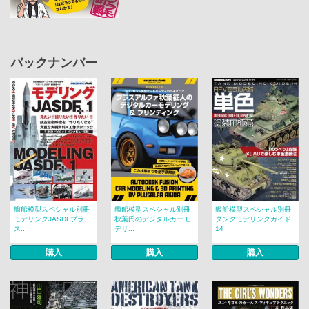
バックナンバー
艦船模型スペシャル別冊
艦船模型スペシャル別冊
艦船模型スペシャル別冊
モデリングJASDFプラ
秋葉氏のデジタルカーモ
タンクモデリングガイド
ス...
デリ...
14
購入
購入
購入