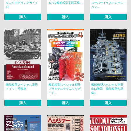
タンクモデリングガイド
1/700艦船模型実践工作...
スーパーイラストレーシ
13
ョン...
購入
購入
購入
艦船模型スペシャル別冊
艦船模型スペシャル別冊
艦船模型スペシャル別冊
ドイツⅠ号戦車
プラモデルテクニックガ
山口隆司 艦船模型作品
イド...
集1
購入
購入
購入