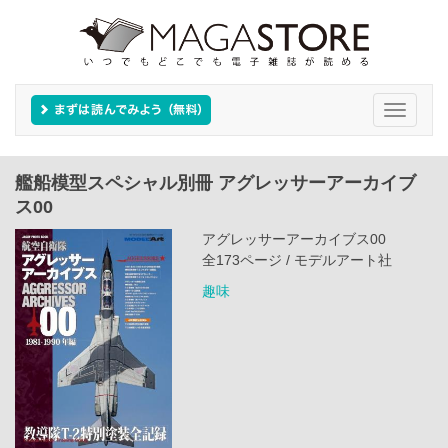
Toggle
navigati
艦船模型スペシャル別冊 アグレッサーアーカイブ
ス00
アグレッサーアーカイブス00
全173ページ / モデルアート社
趣味