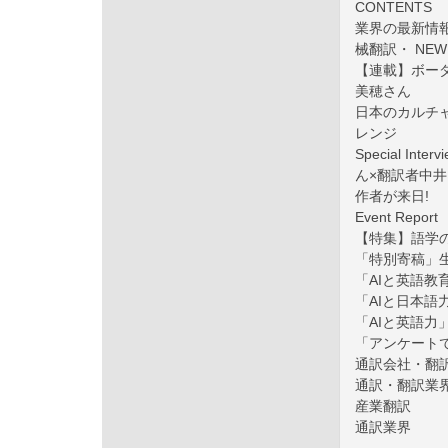
CONTENTS
業界の最新情報を
械翻訳・ NEW
【連載】ボー
美穂さん
日本のカルチ
レンジ
Special 
ん×翻訳者中
作者が来日!
Event Repo
【特集】語学の
「特別寄稿」
「AIと英語教
「AIと日本語
「AIと英語力
「アンケート
通訳会社・翻
通訳・翻訳業界
産業翻訳
通訳業界