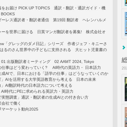
お届け PICK UP TOPICS 通訳・翻訳・通訳ガイド・機
 BOOKS
ダーレス通訳者・翻訳者通信 第19回 翻訳者 ヘレンハルメ
ャーを世界に届ける 日英マンガ翻訳者を募集! 株式会社オ
Interview「グレッグのダメ日記」シリーズ 作者ジェフ・キニーさ
井はるのさん世界中の子どもに支持される 大ヒット児童書の
rt 01 出版翻訳者ミーティング 02 AAMT 2024, Tokyo
仕事はどう変わっていく? AI時代の英語力・ 日本語力
2
生成AIで、日本における「語学の仕事」はどうなっていくのか
育」AIを活用する大学英語教育から考える 日本の未来
力」AI翻訳時代の日本語力について考える
」AI時代にPEに求められる英訳力・英語力
で実態調査」通訳・翻訳者の生成AIとの付き合い方
訳会社で働く
マーケット動向2025