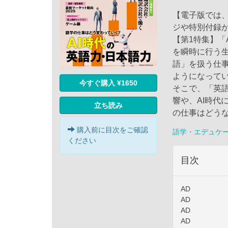
【電子版では
ジや特別付録
【第1特集】「
を瞬時に行う生
語」を扱う仕
ようになって
今すぐ購入 ¥1650
そこで、「英語
響や、AI時代
立ち読み
の仕事はどう
購入前に目次をご確認
語学・エデュケ
ください
目次
AD
AD
AD
AD