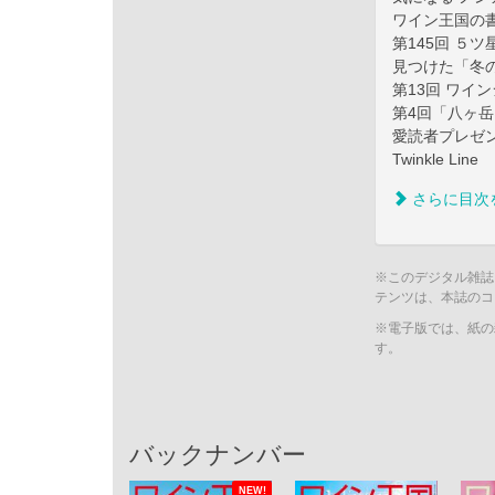
ワイン王国の
第145回 ５ツ
見つけた「冬
第13回 ワイン
第4回「八ヶ
愛読者プレゼ
Twinkle Line
さらに目次
※このデジタル雑誌
テンツは、本誌のコ
※電子版では、紙の
す。
バックナンバー
NEW!