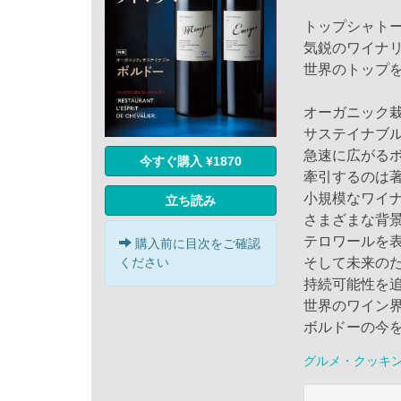
トップシャト
気鋭のワイナ
世界のトップ
オーガニック
サステイナブ
急速に広がる
今すぐ購入 ¥1870
牽引するのは
小規模なワイ
立ち読み
さまざまな背
テロワールを
購入前に目次をご確認
そして未来の
ください
持続可能性を
世界のワイン
ボルドーの今
グルメ・クッキ