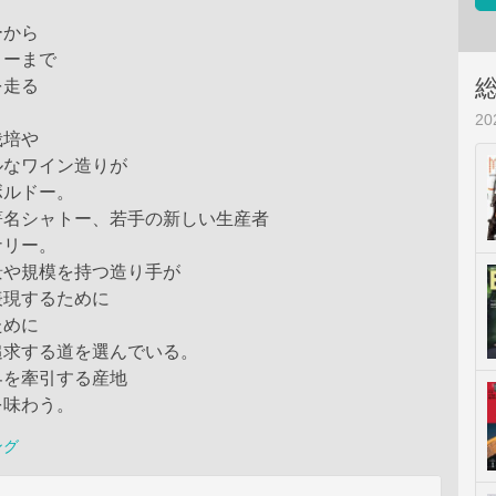
ーから
リーまで
を走る
2
栽培や
ルなワイン造りが
ボルドー。
著名シャトー、若手の新しい生産者
ナリー。
景や規模を持つ造り手が
表現するために
ために
追求する道を選んでいる。
界を牽引する産地
を味わう。
ング