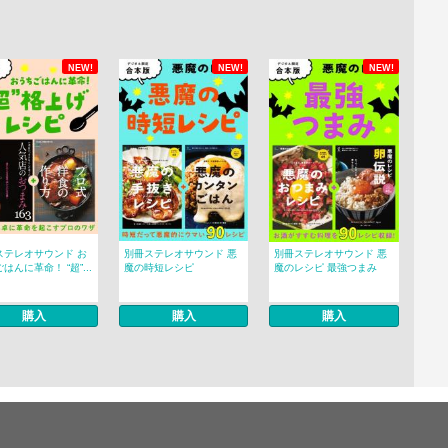
NEW!
NEW!
NEW!
ステレオサウンド お
別冊ステレオサウンド 悪
別冊ステレオサウンド 悪
はんに革命！ “超”...
魔の時短レシピ
魔のレシピ 最強つまみ
購入
購入
購入