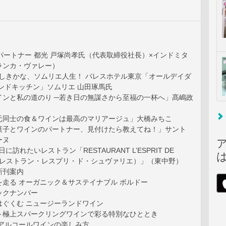
パートナー 都光 戸塚尚孝氏（代表取締役社長）×インドミタ
ランカ・ヴァレー）
らしきかな、ソムリエ人生！ パレスホテル東京「オールデイダ
ンドキッチン」ソムリエ 山田琢馬氏
 1「ワインと私の道のり ─若き日の無謀さから至福の一杯へ」髙嶋政
f 2「地元同士の食＆ワインは最高のマリアージュ」大橋みちこ
f 3「お菓子とワインのパートナー、見付けたら教えてね！」サント
ーヌ
日に訪れたいレストラン「RESTAURANT L’ESPRIT DE
ER（レストラン・レスプリ・ド・シュヴァリエ）」（東中野）
新刊案内
を走る オーガニック＆サステイナブル ボルドー
ックナンバー
はぐくむ ニュージーランドワイン
～極上スパークリングワインで彩る特別なひととき
ンアルコールワインの楽しみ方