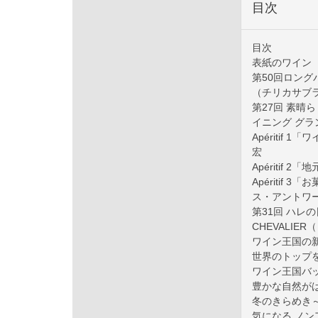
目次
目次
表紙のワイン
第50回ロング
（チリカサブ
第27回 素晴
イニング グラ
Apéritif
宏
Apériti
Apériti
ス・アントワ
第31回 ハレの
CHEVALI
ワイン王国の
世界のトップ
ワイン王国バ
豊かな自然が
冬のきらめき
気になる ノ