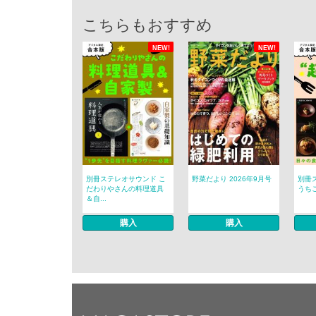
こちらもおすすめ
NEW!
NEW!
別冊ステレオサウンド こ
野菜だより 2026年9月号
別冊
だわりやさんの料理道具
うちご
＆自...
購入
購入