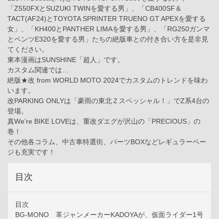
「Z550FXとSUZUKI TWINを愛する男」、「CB400SF＆
TACT(AF24)とTOYOTA SPRINTER TRUENO GT APEXを愛する
女」、「KH400とPANTHER LIMAを愛する男」、「RG250ガンマ
とベンツE320を愛する男」たちの絶版車との付き合い方を是非見
てください。
東本漫画はSUNSHINE「超人」です。
カスタム関連では…
絶版★改 from WORLD MOTO 2024でカスタムのトレンドを味わ
います。
改PARKING ONLYは「豪雨の東北Ｚスペッシャル！」でZ系4台の
登場。
真We’re BIKE LOVEは、重改ダエグが沢山の「PRECIOUS」の
巻！
その他各コラム、中古車特選街、パーツBOXなどレギュラーペー
ジも充実です！
目次
目次
BG-MONO 革ジャンメーカーKADOYAが、仮面ライダー1号