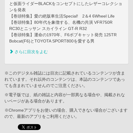
と仮面ライダーBLACKをコンセプトにしたレザーコレクショ
ンを発表
【巻頭特集】愛の絶版車生活Special! 2＆4 6Wheel Life
【巻頭特集】80年代を象徴する、名機の共演 VFR750R
RC30とニッサン スカイライン GT-R R32
【巻頭特集】運命の1970年、F6ボブキャット発売 125TR
Bobcat(F6)とTOYOTA SPORT800を愛する男
さらに目次をよむ
※このデジタル雑誌には目次に記載されているコンテンツが含ま
れています。それ以外のコンテンツは、本誌のコンテンツであっ
ても含まれていませんのでご注意ください。
※電子版では、紙の雑誌と内容が一部異なる場合や、掲載されな
いページがある場合があります。
※Chromeアプリをお使いの場合、購入できない場合がございます
ので、最新のアプリをご利用ください。