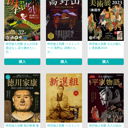
時空旅人別冊 まんが日本
時空旅人別冊 ベストシリ
時空旅人別冊 大人が観た
昔ばなし 語り継ぎたい、
ーズ 高野山 -武将たち
い美術展2023
日...
が...
購入
購入
購入
時空旅人別冊 徳川家康 最
時空旅人別冊 ベストシリ
時空旅人別冊 大人が読み