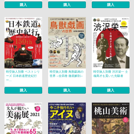
購入
購入
購入
時空旅人別冊 ベストシリ
時空旅人別冊 鳥獣戯画の
時空旅人別冊 渋沢栄一 士
ーズ 日本鉄道歴史紀行
世界 ─全四巻 徹底解剖─
魂商才を貫いた先駆者
ー...
購入
購入
購入