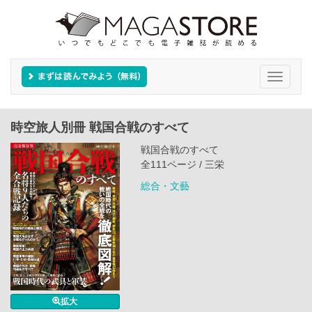
Toggle
navigati
時空旅人別冊 戦国合戦のすべて
戦国合戦のすべて
全111ページ / 三栄
総合・文藝
拡大