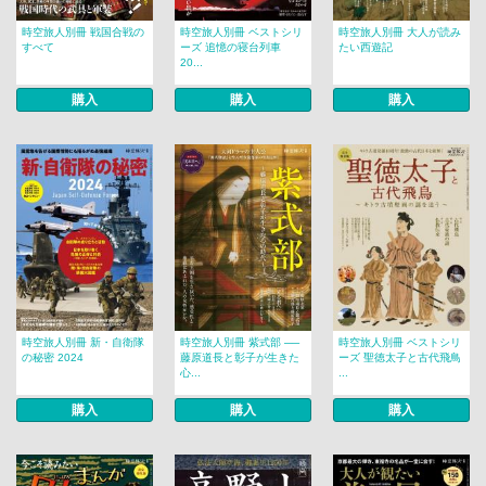
時空旅人別冊 戦国合戦の
時空旅人別冊 ベストシリ
時空旅人別冊 大人が読み
すべて
ーズ 追憶の寝台列車
たい西遊記
20...
購入
購入
購入
時空旅人別冊 新・自衛隊
時空旅人別冊 紫式部 ──
時空旅人別冊 ベストシリ
の秘密 2024
藤原道長と彰子が生きた
ーズ 聖徳太子と古代飛鳥
心...
...
購入
購入
購入