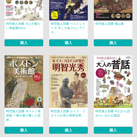
時空旅人別冊 大人が観た
時空旅人別冊 ベストシリ
時空旅人別冊 桃山展
い美術展2021
ーズ 今こそ知りたいアイ
ヌ...
購入
購入
購入
時空旅人別冊 ボストン美
時空旅人別冊 ルイス・フ
時空旅人別冊 今だから読
術館 ー権力者が愛した芸
ロイスが見た明智光秀
みたい大人の昔話
術...
購入
購入
購入