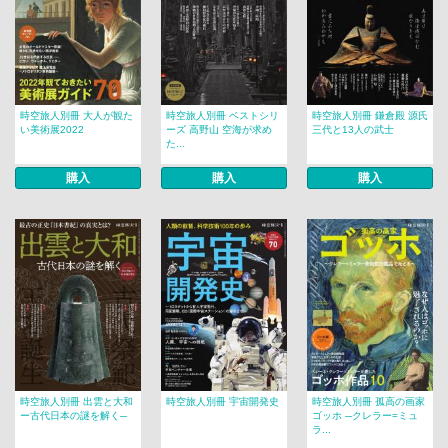
時空旅人別冊 大人が観た
時空旅人別冊 ベストシリ
時空旅人別冊 鎌倉殿 源氏
い美術展2022
ーズ 高野山 空海が求め
三代と13人の武士
た...
購入
購入
購入
時空旅人別冊 出雲と大和
時空旅人別冊 宇宙開発史
時空旅人別冊 孤高の画家
ー古代日本の謎を解く─
ゴッホ ─クレラー=ミュ
ラ...