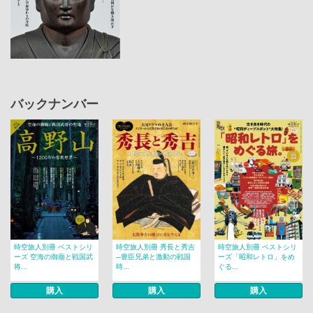
バックナンバー
時空旅人別冊 ベストシリ
時空旅人別冊 秀長と秀吉
時空旅人別冊 ベストシリ
ーズ 空海の御廟と戦国武
─豊臣兄弟と激動の戦国
ーズ「昭和レトロ」をめ
将...
時...
ぐる...
購入
購入
購入