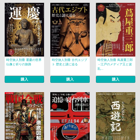
時空旅人別冊 運慶の世界
時空旅人別冊 古代エジプ
時空旅人別冊 蔦屋重三郎
仏像と祈りの旅路
ト 歴史と謎に迫る
－江戸のメディア王と波
乱...
購入
購入
購入