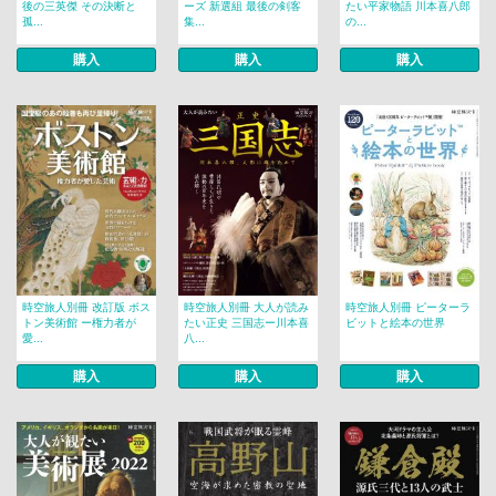
後の三英傑 その決断と
ーズ 新選組 最後の剣客
たい平家物語 川本喜八郎
孤...
集...
の...
購入
購入
購入
時空旅人別冊 改訂版 ボス
時空旅人別冊 大人が読み
時空旅人別冊 ピーターラ
トン美術館 ー権力者が
たい正史 三国志ー川本喜
ビットと絵本の世界
愛...
八...
購入
購入
購入