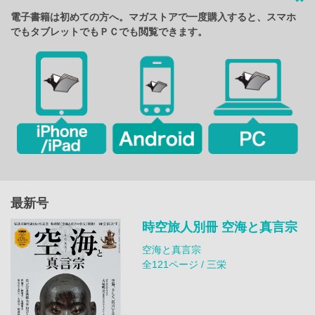
電子書籍は初めての方へ。マガストアで一度購入すると、スマホ
でもタブレットでもＰＣでも閲覧できます。
最新号
時空旅人別冊 空海と真言宗
空海と真言宗
全121ページ / 三栄