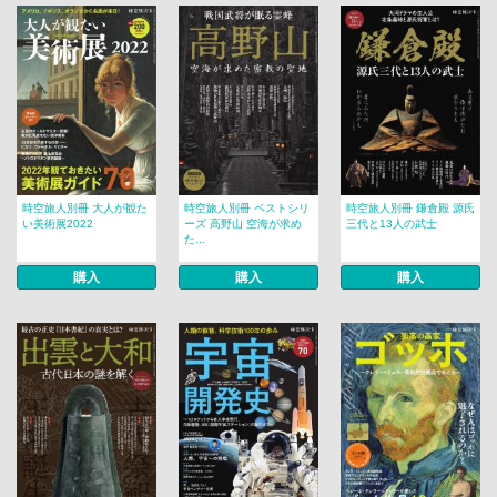
時空旅人別冊 大人が観た
時空旅人別冊 ベストシリ
時空旅人別冊 鎌倉殿 源氏
い美術展2022
ーズ 高野山 空海が求め
三代と13人の武士
た...
購入
購入
購入