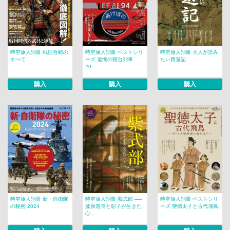
時空旅人別冊 戦国合戦の
時空旅人別冊 ベストシリ
時空旅人別冊 大人が読み
すべて
ーズ 追憶の寝台列車
たい西遊記
20...
購入
購入
購入
時空旅人別冊 新・自衛隊
時空旅人別冊 紫式部 ──
時空旅人別冊 ベストシリ
の秘密 2024
藤原道長と彰子が生きた
ーズ 聖徳太子と古代飛鳥
心...
...