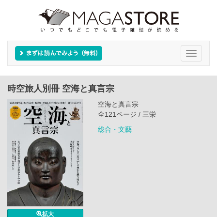
Toggle
navigati
時空旅人別冊 空海と真言宗
空海と真言宗
全121ページ / 三栄
総合・文藝
拡大