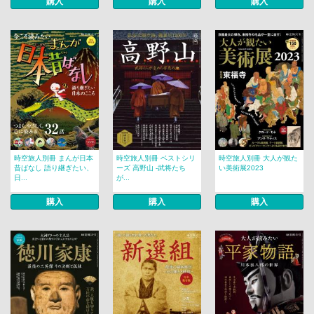
購入
購入
購入
時空旅人別冊 まんが日本
時空旅人別冊 ベストシリ
時空旅人別冊 大人が観た
昔ばなし 語り継ぎたい、
ーズ 高野山 -武将たち
い美術展2023
日...
が...
購入
購入
購入