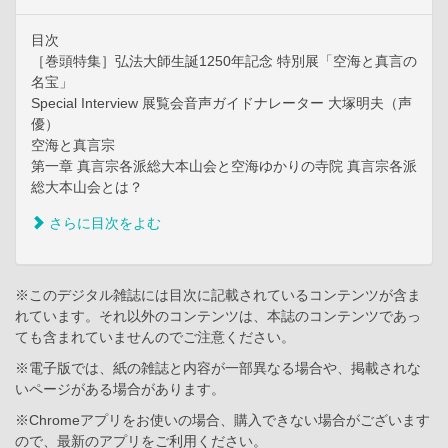
目次
［巻頭特集］弘法大師生誕1250年記念 特別展「空海と真言の
名宝」
Special Interview 展覧会音声ガイドナレーター 大塚明夫（声
優）
空海と真言宗
第一章 真言宗各派総大本山会と空海ゆかりの寺院 真言宗各派
総大本山会とは？
さらに目次をよむ
※このデジタル雑誌には目次に記載されているコンテンツが含ま
れています。それ以外のコンテンツは、本誌のコンテンツであっ
ても含まれていませんのでご注意ください。
※電子版では、紙の雑誌と内容が一部異なる場合や、掲載されな
いページがある場合があります。
※Chromeアプリをお使いの場合、購入できない場合がございます
ので、最新のアプリをご利用ください。