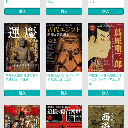
将...
時...
ぐる...
購入
購入
購入
時空旅人別冊 運慶の世界
時空旅人別冊 古代エジプ
時空旅人別冊 蔦屋重三郎
仏像と祈りの旅路
ト 歴史と謎に迫る
－江戸のメディア王と波
乱...
購入
購入
購入