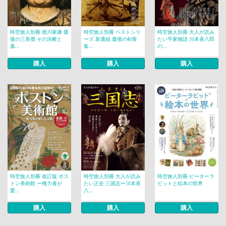
時空旅人別冊 徳川家康 最
時空旅人別冊 ベストシリ
時空旅人別冊 大人が読み
後の三英傑 その決断と
ーズ 新選組 最後の剣客
たい平家物語 川本喜八郎
孤...
集...
の...
購入
購入
購入
時空旅人別冊 改訂版 ボス
時空旅人別冊 大人が読み
時空旅人別冊 ピーターラ
トン美術館 ー権力者が
たい正史 三国志ー川本喜
ビットと絵本の世界
愛...
八...
購入
購入
購入