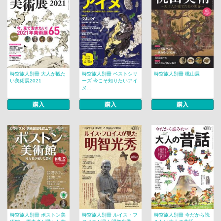
時空旅人別冊 大人が観た
時空旅人別冊 ベストシリ
時空旅人別冊 桃山展
い美術展2021
ーズ 今こそ知りたいアイ
ヌ...
購入
購入
購入
時空旅人別冊 ボストン美
時空旅人別冊 ルイス・フ
時空旅人別冊 今だから読