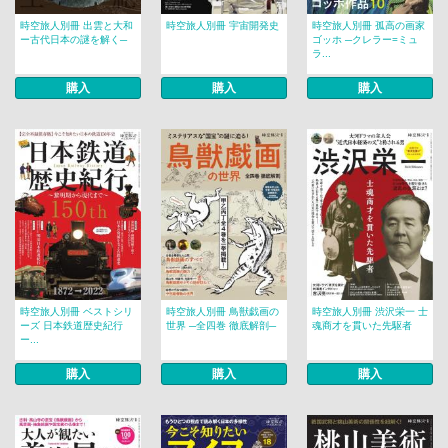
時空旅人別冊 出雲と大和
時空旅人別冊 宇宙開発史
時空旅人別冊 孤高の画家
ー古代日本の謎を解く─
ゴッホ ─クレラー=ミュ
ラ...
購入
購入
購入
時空旅人別冊 ベストシリ
時空旅人別冊 鳥獣戯画の
時空旅人別冊 渋沢栄一 士
ーズ 日本鉄道歴史紀行
世界 ─全四巻 徹底解剖─
魂商才を貫いた先駆者
ー...
購入
購入
購入