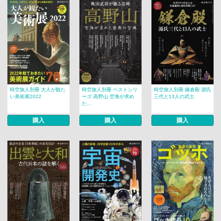
時空旅人別冊 大人が観た
時空旅人別冊 ベストシリ
時空旅人別冊 鎌倉殿 源氏
い美術展2022
ーズ 高野山 空海が求め
三代と13人の武士
た...
購入
購入
購入