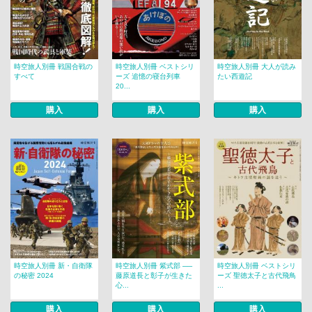
時空旅人別冊 戦国合戦の
時空旅人別冊 ベストシリ
時空旅人別冊 大人が読み
すべて
ーズ 追憶の寝台列車
たい西遊記
20...
購入
購入
購入
時空旅人別冊 新・自衛隊
時空旅人別冊 紫式部 ──
時空旅人別冊 ベストシリ
の秘密 2024
藤原道長と彰子が生きた
ーズ 聖徳太子と古代飛鳥
心...
...
購入
購入
購入