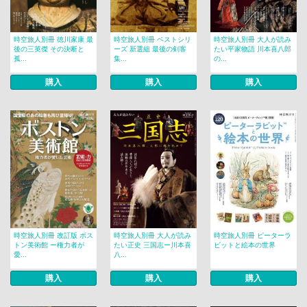
時空旅人別冊 徳川家康 最
時空旅人別冊 ベストシリ
時空旅人別冊 大人が読み
後の三英傑 その決断と
ーズ 新選組 最後の剣客
たい平家物語 川本喜八郎
孤...
集...
の...
購入
購入
購入
時空旅人別冊 改訂版 ボス
時空旅人別冊 大人が読み
時空旅人別冊 ピーターラ
トン美術館 ー権力者が
たい正史 三国志ー川本喜
ビットと絵本の世界
愛...
八...
購入
購入
購入