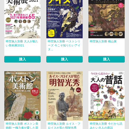
時空旅人別冊 大人が観た
時空旅人別冊 ベストシリ
時空旅人別冊 桃山展
い美術展2021
ーズ 今こそ知りたいアイ
ヌ...
購入
購入
購入
時空旅人別冊 ボストン美
時空旅人別冊 ルイス・フ
時空旅人別冊 今だから読
術館 ー権力者が愛した芸
ロイスが見た明智光秀
みたい大人の昔話