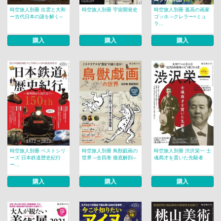
時空旅人別冊 出雲と大和
時空旅人別冊 宇宙開発史
時空旅人別冊 孤高の画家
ー古代日本の謎を解く─
ゴッホ ─クレラー=ミュ
ラ...
購入
購入
購入
時空旅人別冊 ベストシリ
時空旅人別冊 鳥獣戯画の
時空旅人別冊 渋沢栄一 士
ーズ 日本鉄道歴史紀行
世界 ─全四巻 徹底解剖─
魂商才を貫いた先駆者
ー...
購入
購入
購入