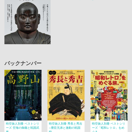
バックナンバー
時空旅人別冊 ベストシリ
時空旅人別冊 秀長と秀吉
時空旅人別冊 ベストシリ
ーズ 空海の御廟と戦国武
─豊臣兄弟と激動の戦国
ーズ「昭和レトロ」をめ
将...
時...
ぐる...