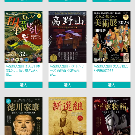
時空旅人別冊 まんが日本
時空旅人別冊 ベストシリ
時空旅人別冊 大人が観た
昔ばなし 語り継ぎたい、
ーズ 高野山 -武将たち
い美術展2023
日...
が...
購入
購入
購入