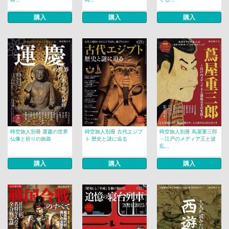
購入
購入
購入
時空旅人別冊 運慶の世界
時空旅人別冊 古代エジプ
時空旅人別冊 蔦屋重三郎
仏像と祈りの旅路
ト 歴史と謎に迫る
－江戸のメディア王と波
乱...
購入
購入
購入