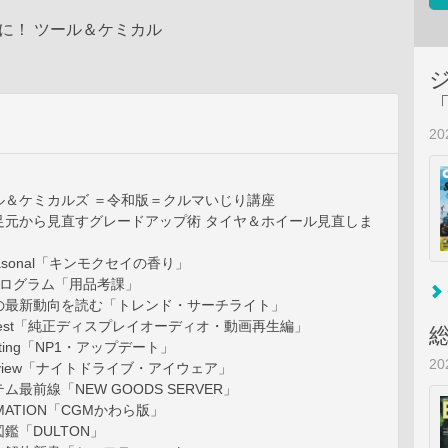
間に！ ツール＆ケミカル
2
ル＆ケミカルズ ＝令和版＝クルマいじり講座
足元から見直すグレードアップ術 タイヤ＆ホイール見直しま
Seasonal「キンモクセイの香り」
プログラム「用品考課」
の最新動向を読む「トレンド・サーチライト」
 Quest「純正ディスプレイオーディオ・動画再生編」
Tasting「NP1・アップデート」
2
 Review「ナイトドライブ・アイウェア」
最前線「NEW GOODS SERVER」
MATION「CGMかわら版」
鑑「DULTON」