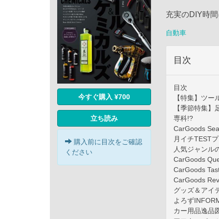
充実のDIY時
自動車
目次
目次
今すぐ購入 ¥700
【特集】ツー
【季節特集】
専科!?
立ち読み
CarGoods 
月イチTEST
購入前に目次をご確認
人気ジャンル
ください
CarGoods
CarGoods 
CarGoods
グッズ＆アイテム
よろずINFOR
カー用品逸品図