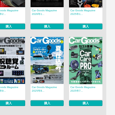
Goods Magazine
Car Goods Magazine
Car Goods Magazine
年2...
2026年1...
2025年1...
購入
購入
購入
Goods Magazine
Car Goods Magazine
Car Goods Magazine
年9...
2025年8...
2025年7...
購入
購入
購入