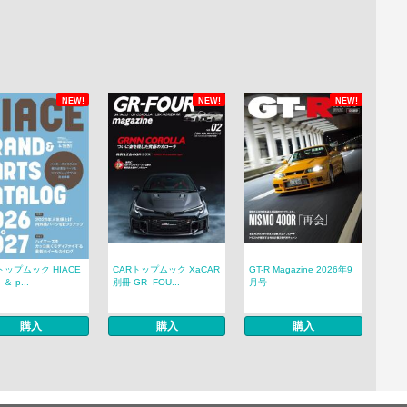
NEW!
NEW!
NEW!
トップムック HIACE
CARトップムック XaCAR
GT-R Magazine 2026年9
 ＆ p...
別冊 GR- FOU...
月号
購入
購入
購入