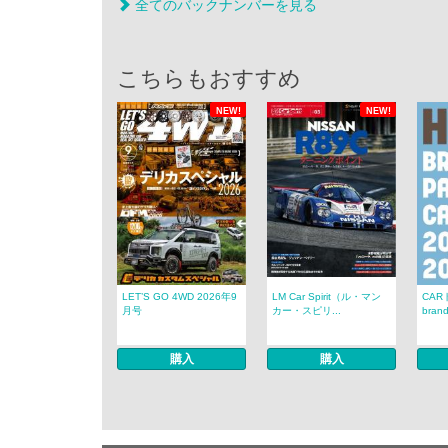
全てのバックナンバーを見る
こちらもおすすめ
NEW!
NEW!
LET’S GO 4WD 2026年9
LM Car Spirit（ル・マン
CAR
月号
カー・スピリ...
brand
購入
購入