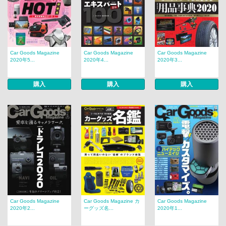
Car Goods Magazine
Car Goods Magazine
Car Goods Magazine
2020年5...
2020年4...
2020年3...
購入
購入
購入
Car Goods Magazine
Car Goods Magazine カ
Car Goods Magazine
2020年2...
ーグッズ名...
2020年1...