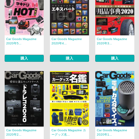
Car Goods Magazine
Car Goods Magazine
Car Goods Magazine
2020年5...
2020年4...
2020年3...
購入
購入
購入
Car Goods Magazine
Car Goods Magazine カ
Car Goods Magazine
2020年2...
ーグッズ名...
2020年1...