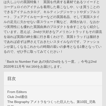
は久しぶりの英国特集！ 英国を代表する素材であるツイードと
コーデュロイのアイテムを着用した着こなしや、いま買うことの
できるアイテムカタログ、キルティングジャケットやダッフルコ
ート、フェアアイルセーターなどの英国名品、そして英国スタイ
ルの足元に欠かせない茶スウェード靴など、表情があり、なおか
つ実用性にも優れた英国由来のプロダクトを余すことなく紹介し
ています。思えば、2ndが大好きなアメリカントラッドもその源流
を辿れば英国の紳士服に行き着くわけで、英国トラッドは服好き
であれば必ずは押さえておきたいスタイルなのです。ファッショ
ンが楽しくなるこれからの時期の装いの参考となる1冊となってい
るので、ぜひ手に取ってみてください！
「Back to Number Fair あの頃の2ndをもう一度。」今号は2nd
2020年11月号 Vol.164をお届けします。
目次
From Editors
Club 2nd通信
The Biography アメトラをつくった巨人たち。第10回_児島