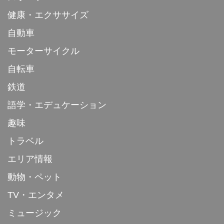
健康・エクササイズ
自動車
モーターサイクル
自転車
鉄道
語学・エデュケーション
趣味
トラベル
エリア情報
動物・ペット
TV・エンタメ
ミュージック