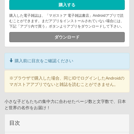
購入する
購入した電子雑誌は、「マガストア 電子雑誌書店」Androidアプリで読
むことができます。まだアプリをインストールされていない場合には、
下記「アプリ内で買う」ボタンよりアプリをダウンロードして下さい。
ダウンロード
購入前に目次をご確認ください
※ブラウザで購入した場合、同じIDでログインしたAndroidの
マガストアアプリでないと雑誌を読むことができません。
小さな子どもたちの集中力に合わせたページ数と文字数で、日本
と世界の名作をお届け！
目次