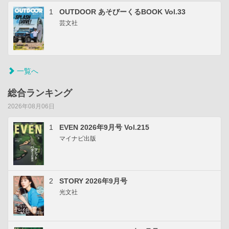
1
OUTDOOR あそびーくるBOOK Vol.33
芸文社
一覧へ
総合ランキング
2026年08月06日
1
EVEN 2026年9月号 Vol.215
マイナビ出版
2
STORY 2026年9月号
光文社