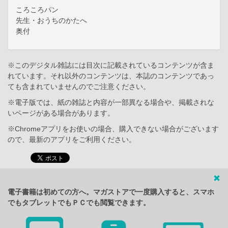
ころころパン
先生・おうちのかたへ
奥付
※このデジタル雑誌には目次に記載されているコンテンツが含ま
れています。それ以外のコンテンツは、本誌のコンテンツであっ
ても含まれていませんのでご注意ください。
※電子版では、紙の雑誌と内容が一部異なる場合や、掲載されな
いページがある場合があります。
※Chromeアプリをお使いの場合、購入できない場合がございます
ので、最新のアプリをご利用ください。
電子書籍は初めての方へ。マガストアで一度購入すると、スマホ
でもタブレットでもＰＣでも閲覧できます。