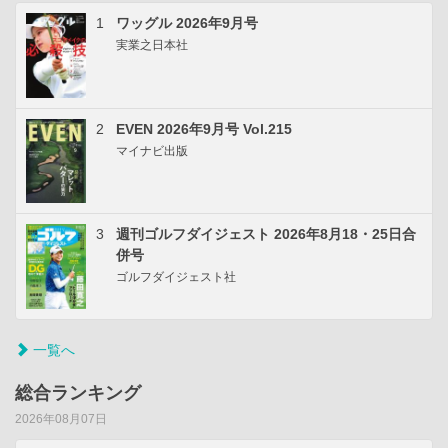
1
ワッグル 2026年9月号
実業之日本社
2
EVEN 2026年9月号 Vol.215
マイナビ出版
3
週刊ゴルフダイジェスト 2026年8月18・25日合
併号
ゴルフダイジェスト社
一覧へ
総合ランキング
2026年08月07日