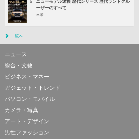
5
ニューモデル速報 歴代シリーズ 歴代ランドクル
ーザーのすべて
三栄
一覧へ
ニュース
総合・文藝
ビジネス・マネー
ガジェット・トレンド
パソコン・モバイル
カメラ・写真
アート・デザイン
男性ファッション