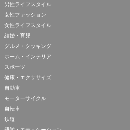
男性ライフスタイル
女性ファッション
女性ライフスタイル
結婚・育児
グルメ・クッキング
ホーム・インテリア
スポーツ
健康・エクササイズ
自動車
モーターサイクル
自転車
鉄道
語学・エデュケーション