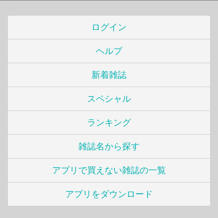
ログイン
ヘルプ
新着雑誌
スペシャル
ランキング
雑誌名から探す
アプリで買えない雑誌の一覧
アプリをダウンロード