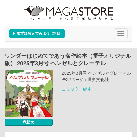
Toggle
navigati
ワンダーはじめてであう名作絵本（電子オリジナル
版） 2025年3月号 ヘンゼルとグレーテル
2025年3月号 ヘンゼルとグレーテル
全22ページ / 世界文化社
コミック・絵本
拡大