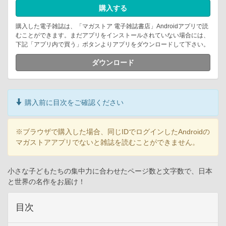
購入する
購入した電子雑誌は、「マガストア 電子雑誌書店」Androidアプリで読
むことができます。まだアプリをインストールされていない場合には、
下記「アプリ内で買う」ボタンよりアプリをダウンロードして下さい。
ダウンロード
購入前に目次をご確認ください
※ブラウザで購入した場合、同じIDでログインしたAndroidの
マガストアアプリでないと雑誌を読むことができません。
小さな子どもたちの集中力に合わせたページ数と文字数で、日本
と世界の名作をお届け！
目次