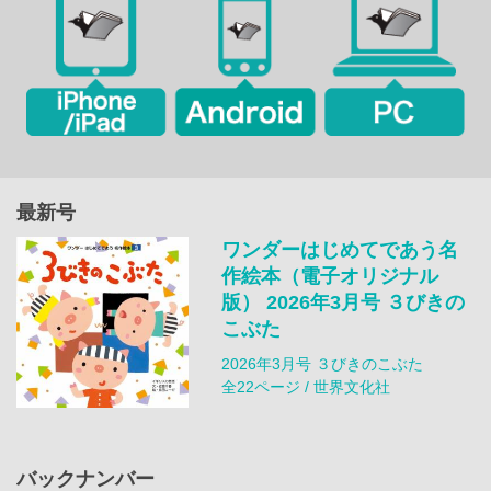
最新号
ワンダーはじめてであう名
作絵本（電子オリジナル
版） 2026年3月号 ３びきの
こぶた
2026年3月号 ３びきのこぶた
全22ページ / 世界文化社
バックナンバー