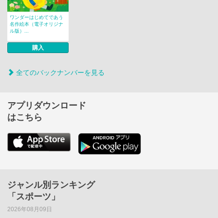
ワンダーはじめてであう
名作絵本（電子オリジナ
ル版）...
購入
全てのバックナンバーを見る
アプリダウンロード
はこちら
ジャンル別ランキング
「スポーツ」
2026年08月09日