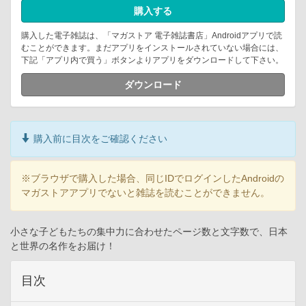
購入する
購入した電子雑誌は、「マガストア 電子雑誌書店」Androidアプリで読
むことができます。まだアプリをインストールされていない場合には、
下記「アプリ内で買う」ボタンよりアプリをダウンロードして下さい。
ダウンロード
購入前に目次をご確認ください
※ブラウザで購入した場合、同じIDでログインしたAndroidの
マガストアアプリでないと雑誌を読むことができません。
小さな子どもたちの集中力に合わせたページ数と文字数で、日本
と世界の名作をお届け！
目次