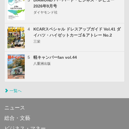
2026年9月号
ダイヤモンド社
4
KCARスペシャル ドレスアップガイド Vol.41 ダ
イハツ・ハイゼットカーゴ＆アトレー No.2
三栄
5
軽キャンパーfan vol.44
八重洲出版
一覧へ
ニュース
総合・文藝
ビジネス・マネー