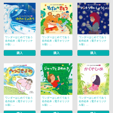
ワンダーはじめてであう
ワンダーはじめてであう
ワンダーはじめてであう
名作絵本（電子オリジナ
名作絵本（電子オリジナ
名作絵本（電子オリジナ
ル版）...
ル版）...
ル版）...
購入
購入
購入
ワンダーはじめてであう
ワンダーはじめてであう
ワンダーはじめてであう
名作絵本（電子オリジナ
名作絵本（電子オリジナ
名作絵本（電子オリジナ
ル版）...
ル版）...
ル版）...