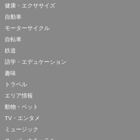
健康・エクササイズ
自動車
モーターサイクル
自転車
鉄道
語学・エデュケーション
趣味
トラベル
エリア情報
動物・ペット
TV・エンタメ
ミュージック