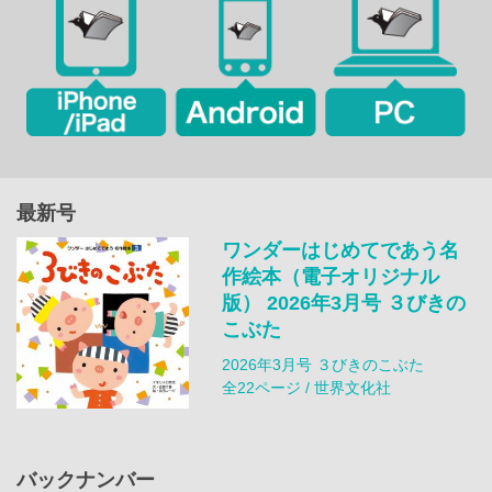
最新号
ワンダーはじめてであう名
作絵本（電子オリジナル
版） 2026年3月号 ３びきの
こぶた
2026年3月号 ３びきのこぶた
全22ページ / 世界文化社
バックナンバー