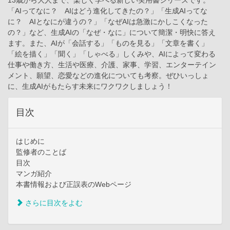
13歳から大人まで、楽しく学べる新しい実用書シリーズです。
「AIってなに？ AIはどう進化してきたの？」「生成AIってな
に？ AIとなにが違うの？」「なぜAIは急激にかしこくなった
の？」など、生成AIの「なぜ・なに」について簡潔・明快に答え
ます。また、AIが「会話する」「ものを見る」「文章を書く」
「絵を描く」「聞く」「しゃべる」しくみや、AIによって変わる
仕事や働き方、生活や医療、介護、家事、学習、エンターテイン
メント、願望、恋愛などの進化についても考察。ぜひいっしょ
に、生成AIがもたらす未来にワクワクしましょう！
目次
はじめに
監修者のことば
目次
マンガ紹介
本書情報および正誤表のWebページ
さらに目次をよむ