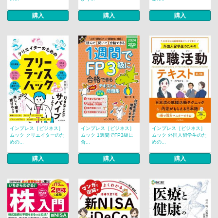
購入
購入
購入
インプレス［ビジネス］
インプレス［ビジネス］
インプレス［ビジネス］
ムック クリエイターのた
ムック 1週間でFP3級に
ムック 外国人留学生のた
めの...
合...
めの...
購入
購入
購入