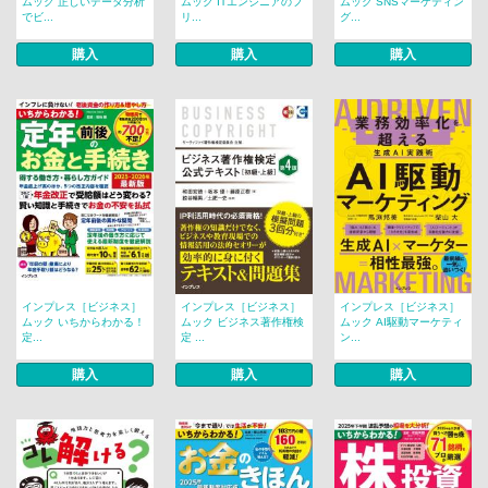
ムック 正しいデータ分析
ムック ITエンジニアのフ
ムック SNSマーケティン
でビ...
リ...
グ...
購入
購入
購入
インプレス［ビジネス］
インプレス［ビジネス］
インプレス［ビジネス］
ムック いちからわかる！
ムック ビジネス著作権検
ムック AI駆動マーケティ
定...
定 ...
ン...
購入
購入
購入