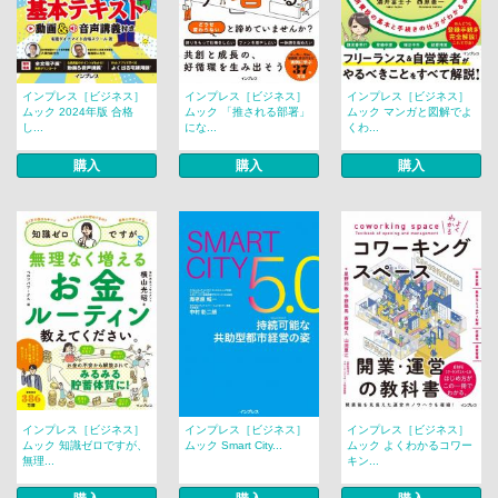
インプレス［ビジネス］
インプレス［ビジネス］
インプレス［ビジネス］
ムック 2024年版 合格
ムック 「推される部署」
ムック マンガと図解でよ
し...
にな...
くわ...
購入
購入
購入
インプレス［ビジネス］
インプレス［ビジネス］
インプレス［ビジネス］
ムック 知識ゼロですが、
ムック Smart City...
ムック よくわかるコワー
無理...
キン...