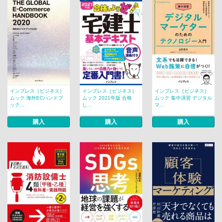
インプレス［ビジネス］
インプレス［ビジネス］
インプレス［ビジネス］
ムック 海外ECハンドブ
ムック 2021年版 合格
ムック 集中演習 デジタル
ック...
し...
マ...
購入
購入
購入