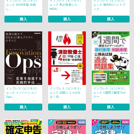
インプレス［ビジネス］
インプレス［ビジネス］
インプレス［ビジネス］
ムック 2026年版 合格
ムック 私が投資した
ムック 海外ECハンドブ
し...
NISA...
ック...
購入
購入
購入
インプレス［ビジネス］
インプレス［ビジネス］
インプレス［ビジネス］
ムック イノベーション
ムック 試験にココが出
ムック 1週間で解答力が
Ops...
る！消...
グー...
購入
購入
購入