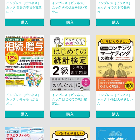
インプレス［ビジネス］
インプレス［ビジネス］
インプレス［ビジネス］
ムック 自分の本音を言葉
ムック AIの仮面を剥いで
ムック イラストで要約
にで...
や...
NI...
購入
購入
購入
インプレス［ビジネス］
インプレス［ビジネス］
インプレス［ビジネス］
ムック いちからわかる！
ムック はじめての統計検
ムック いちばんやさしい
相...
定2...
AI...
購入
購入
購入