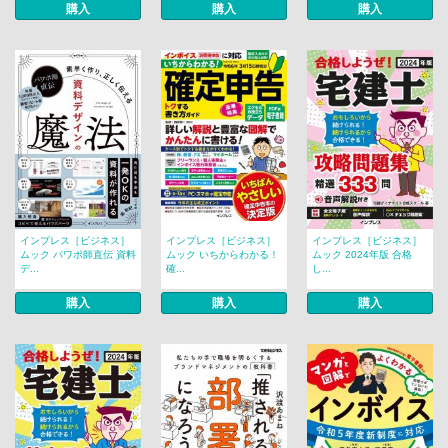
購入
購入
購入
インプレス［ビジネス］
インプレス［ビジネス］
インプレス［ビジネス］
ムック パワポ師直伝 資料
ムック いちからわかる！
ムック 2024年版 合格
デ...
確...
し...
購入
購入
購入