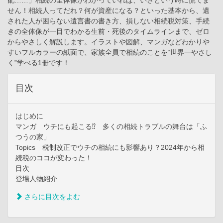
配……」相続の全体像がわかっていれば、いざという時に慌てま
せん！相続人ってだれ？何が資産になる？といった基本から、遺
された人が困らない遺言書の書き方、損しない相続税対策、手続
きの全体像が一目でわかる生前・死後のタイムラインまで、ゼロ
からやさしく解説します。イラストや図解、マンガなどわかりや
すいフルカラーの紙面で、家族全員で相続のことを“世界一やさし
く”学べる1冊です！
目次
はじめに
マンガ ウチにも起こる⁉ 多くの相続トラブルの舞台は「ふ
つうの家」
Topics 税制改正でウチの相続にも影響あり？2024年から相
続税のココが変わった！
目次
登場人物紹介
さらに目次をよむ