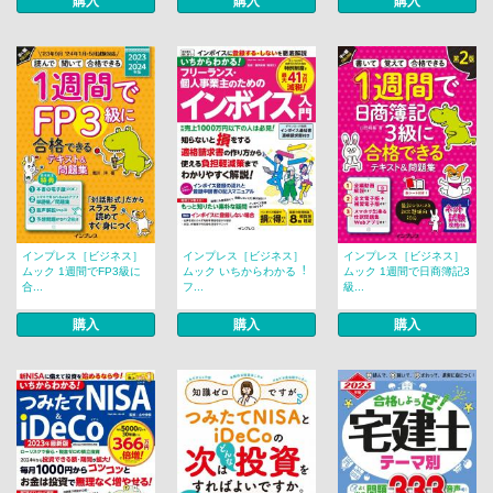
購入
購入
購入
インプレス［ビジネス］
インプレス［ビジネス］
インプレス［ビジネス］
ムック 1週間でFP3級に
ムック いちからわかる︕
ムック 1週間で日商簿記3
合...
フ...
級...
購入
購入
購入