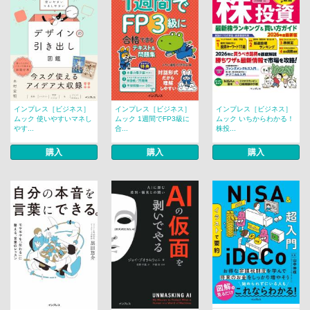
インプレス［ビジネス］
インプレス［ビジネス］
インプレス［ビジネス］
ムック 使いやすいマネし
ムック 1週間でFP3級に
ムック いちからわかる！
やす...
合...
株投...
購入
購入
購入