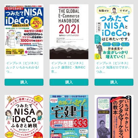
インプレス［ビジネス］
インプレス［ビジネス］
インプレス［ビジネス］
ムック いちからわかる!
ムック 越境EC・海外EC
ムック 知識ゼロですが、
つ...
市...
つみ...
購入
購入
購入