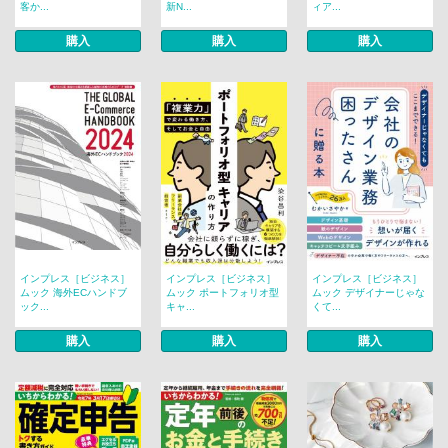
客か...
新N...
ィア...
購入
購入
購入
インプレス［ビジネス］
インプレス［ビジネス］
インプレス［ビジネス］
ムック 海外ECハンドブ
ムック ポートフォリオ型
ムック デザイナーじゃな
ック...
キャ...
くて...
購入
購入
購入