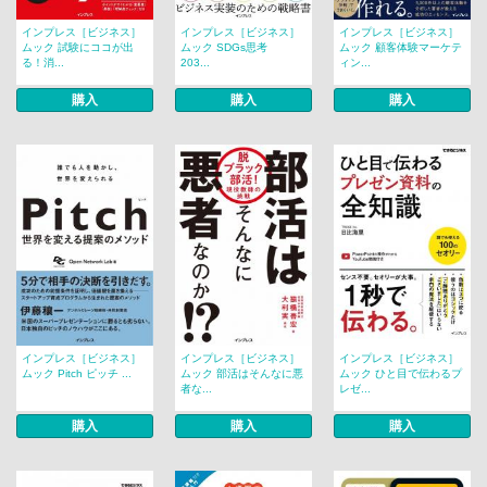
インプレス［ビジネス］
インプレス［ビジネス］
インプレス［ビジネス］
ムック 試験にココが出
ムック SDGs思考
ムック 顧客体験マーケテ
る！消...
203...
ィン...
購入
購入
購入
インプレス［ビジネス］
インプレス［ビジネス］
インプレス［ビジネス］
ムック Pitch ピッチ ...
ムック 部活はそんなに悪
ムック ひと目で伝わるプ
者な...
レゼ...
購入
購入
購入