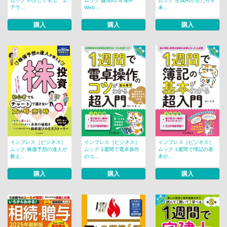
ムック やさしく学ぶ エ
ムック 越境EC＆海外
ムック 生成AIがもたらす
アラ...
Web...
未...
購入
購入
購入
インプレス［ビジネス］
インプレス［ビジネス］
インプレス［ビジネス］
ムック 株価予想の達人が
ムック 1週間で電卓操作
ムック 1週間で簿記の基
教え...
のコ...
本が...
購入
購入
購入