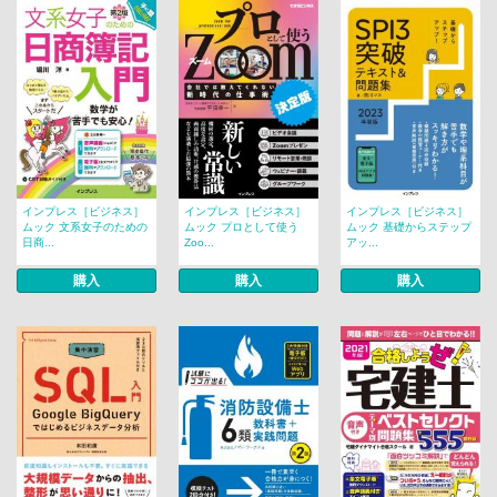
インプレス［ビジネス］
インプレス［ビジネス］
インプレス［ビジネス］
ムック 文系女子のための
ムック プロとして使う
ムック 基礎からステップ
日商...
Zoo...
アッ...
購入
購入
購入