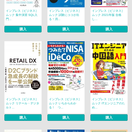
インプレス［ビジネス］
インプレス［ビジネス］
インプレス［ビジネス］
ムック 集中演習 SQL入
ムック 試験にココが出
ムック 2021年版 合格
門...
る！消...
し...
購入
購入
購入
インプレス［ビジネス］
インプレス［ビジネス］
インプレス［ビジネス］
ムック リテール・デジタ
ムック いちからわか
ムック ITエンジニアのた
ルト...
る！ つ...
め...
購入
購入
購入