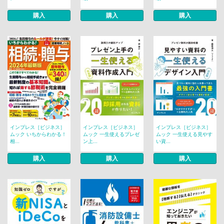
購入
購入
購入
インプレス［ビジネス］
インプレス［ビジネス］
インプレス［ビジネス］
ムック いちからわかる！
ムック 一生使えるプレゼ
ムック 一生使える見やす
相...
ン上...
い資...
購入
購入
購入