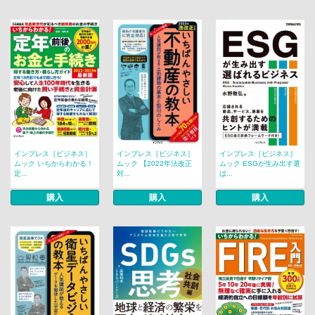
インプレス［ビジネス］
インプレス［ビジネス］
インプレス［ビジネス］
ムック いちからわかる！
ムック 【2022年法改正
ムック ESGが生み出す選
定...
対...
ば...
購入
購入
購入