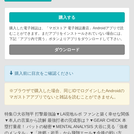
購入する
購入した電子雑誌は、「マガストア 電子雑誌書店」Androidアプリで読
むことができます。まだアプリをインストールされていない場合には、
下記「アプリ内で買う」ボタンよりアプリをダウンロードして下さい。
ダウンロード
購入前に目次をご確認ください
※ブラウザで購入した場合、同じIDでログインしたAndroidの
マガストアアプリでないと雑誌を読むことができません。
特集◎大谷翔平 打撃最強論▼LA現地ルポ ファンと築く幸せな関係
▼本人の言葉から読解 最強打者の完成形は？▼GEAR CHECK 本
塁打量産！ バットの秘密▼MENTAL ANALYSIS 大谷に見る「強者
のメンタル」▼「故郷・岩手」から飛翔エール▼今後の戦い方