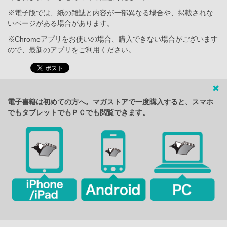
※電子版では、紙の雑誌と内容が一部異なる場合や、掲載されな
いページがある場合があります。
※Chromeアプリをお使いの場合、購入できない場合がございます
ので、最新のアプリをご利用ください。
電子書籍は初めての方へ。マガストアで一度購入すると、スマホ
でもタブレットでもＰＣでも閲覧できます。