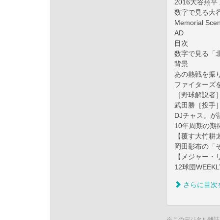
2016大谷翔
数字で見る大
Memorial S
AD
目次
数字で見る「北
背景
あの熱戦を振り
ファイターズ
［野球解説者
武田勝［投手
DJチャス。が
10年周期の期
【覆す大竹耕
岡田彰布の「
【メジャー・リ
12球団WEEK
さらに目次
※このデジタル雑誌