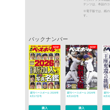
テンツは、本誌のコ
※電子版では、紙の
す。
バックナンバー
NEW!
NEW!
週刊ベースボール 2026年
週刊ベースボール 2026年
週刊ベ
8月17日号
8月10日号
8月3
購入
購入