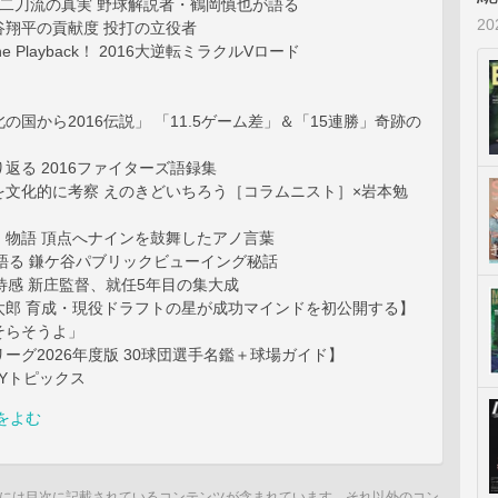
平 二刀流の真実 野球解説者・鶴岡慎也が語る
2
谷翔平の貢献度 投打の立役者
cene Playback！ 2016大逆転ミラクルVロード
の国から2016伝説」 「11.5ゲーム差」＆「15連勝」奇跡の
返る 2016ファイターズ語録集
を文化的に考察 えのきどいちろう［コラムニスト］×岩本勉
］
］物語 頂点へナインを鼓舞したアノ言葉
語る 鎌ケ谷パブリックビューイング秘話
待感 新庄監督、就任5年目の集大成
太郎 育成・現役ドラフトの星が成功マインドを初公開する】
そらそうよ」
ーグ2026年度版 30球団選手名鑑＋球場ガイド】
LYトピックス
をよむ
には目次に記載されているコンテンツが含まれています。それ以外のコン