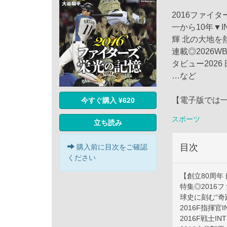
2016ファイ
一から10年▼I
輝 北の大地を
連載◎2026
タビュー202
…など
【電子版では
今すぐ購入 ¥620
スポーツ
立ち読み
目次
購入前に目次をご確認
ください
【創立80周年
特集◎2016
球史に刻む“奇
2016F指揮官
2016F戦士I