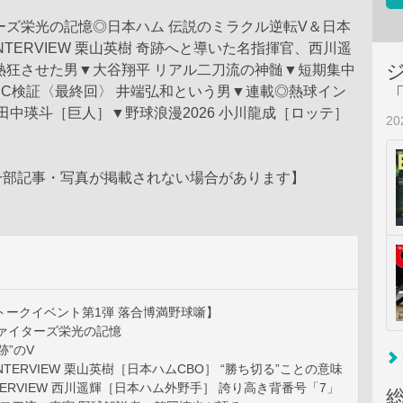
ターズ栄光の記憶◎日本ハム 伝説のミラクル逆転V＆日本
NTERVIEW 栗山英樹 奇跡へと導いた名指揮官、西川遥
熱狂させた男▼大谷翔平 リアル二刀流の神髄▼短期集中
WBC検証〈最終回〉 井端弘和という男▼連載◎熱球イン
6 田中瑛斗［巨人］▼野球浪漫2026 小川龍成［ロッテ］
2
一部記事・写真が掲載されない場合があります】
トークイベント第1弾 落合博満野球噺】
ファイターズ栄光の記憶
跡”のV
INTERVIEW 栗山英樹［日本ハムCBO］ “勝ち切る”ことの意味
NTERVIEW 西川遥輝［日本ハム外野手］ 誇り高き背番号「7」