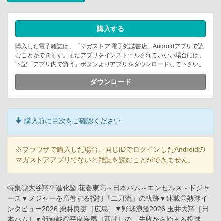
購入する
購入した電子雑誌は、「マガストア 電子雑誌書店」Androidアプリで読
むことができます。まだアプリをインストールされていない場合には、
下記「アプリ内で買う」ボタンよりアプリをダウンロードして下さい。
ダウンロード
購入前に目次をご確認ください
※ブラウザで購入した場合、同じIDでログインしたAndroidの
マガストアアプリでないと雑誌を読むことができません。
特集◎大谷翔平進化論 花巻東高～日本ハム～エンゼルス～ドジャ
ース▼メジャーを席巻する投打「二刀流」の軌跡▼連載◎熱球イ
ンタビュー2026 栗林良吏［広島］▼野球浪漫2026 玉井大翔［日
本ハム］▼新連載◎平良海馬［西武］の「失敗から始まる投球