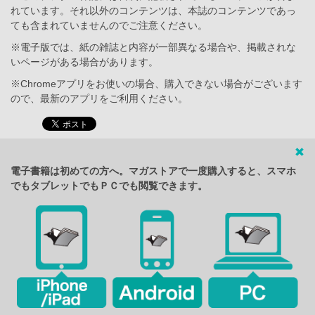
れています。それ以外のコンテンツは、本誌のコンテンツであっ
ても含まれていませんのでご注意ください。
※電子版では、紙の雑誌と内容が一部異なる場合や、掲載されな
いページがある場合があります。
※Chromeアプリをお使いの場合、購入できない場合がございます
ので、最新のアプリをご利用ください。
電子書籍は初めての方へ。マガストアで一度購入すると、スマホ
でもタブレットでもＰＣでも閲覧できます。