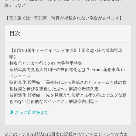
論」…など
【電子版では一部記事・写真が掲載されない場合があります】
目次
【創立80周年トークイベント第2弾 山田久志×落合博満野球
噺】
特集◎どこまで行くの!? 大谷翔平特集
連続写真で見る大谷翔平の技術進化とは？ From 花巻東高 to
ドジャース
技術進化 投手編 「高校時代から完成されたフォームも体の負
担軽減と伸びを重視した型へ」解説◎岩隈久志
技術進化 打者編 「先を見据えた決断と技術の向上でムダな動
きのない芸術的なスイングに」解説◎内川聖一
さらに目次をよむ
※このデジタル雑誌には目次に記載されているコンテンツが含ま