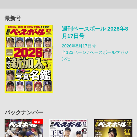
最新号
週刊ベースボール 2026年8
月17日号
2026年8月17日号
全123ページ / ベースボールマガジ
ン社
バックナンバー
NEW!