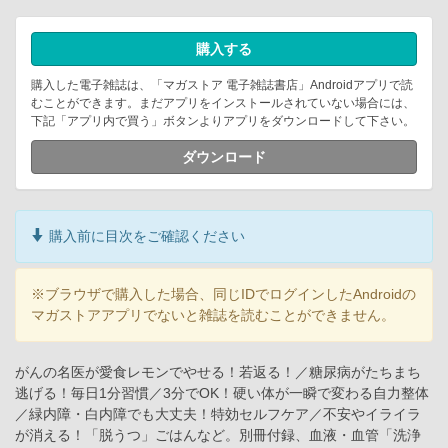
購入する
購入した電子雑誌は、「マガストア 電子雑誌書店」Androidアプリで読
むことができます。まだアプリをインストールされていない場合には、
下記「アプリ内で買う」ボタンよりアプリをダウンロードして下さい。
ダウンロード
購入前に目次をご確認ください
※ブラウザで購入した場合、同じIDでログインしたAndroidの
マガストアアプリでないと雑誌を読むことができません。
がんの名医が愛食レモンでやせる！若返る！／糖尿病がたちまち
逃げる！毎日1分習慣／3分でOK！硬い体が一瞬で変わる自力整体
／緑内障・白内障でも大丈夫！特効セルフケア／不安やイライラ
が消える！「脱うつ」ごはんなど。別冊付録、血液・血管「洗浄