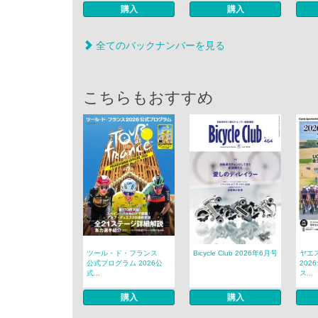
購入
購入
全てのバックナンバーを見る
こちらもおすすめ
ツール・ド・フランス
Bicycle Club 2026年6月号
ヤエ
公式プログラム 2026公
20
式...
ス...
購入
購入