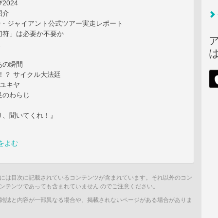
2024
紹介
00・ジャイアント公式ツアー実走レポート
切符」は必要か不要か
工
あの瞬間
！？ サイクル大法廷
 ユキヤ
足のわらじ
り、聞いてくれ！』
をよむ
には目次に記載されているコンテンツが含まれています。それ以外のコン
ンテンツであっても含まれていません のでご注意ください。
雑誌と内容が一部異なる場合や、掲載されないページがある場合がありま