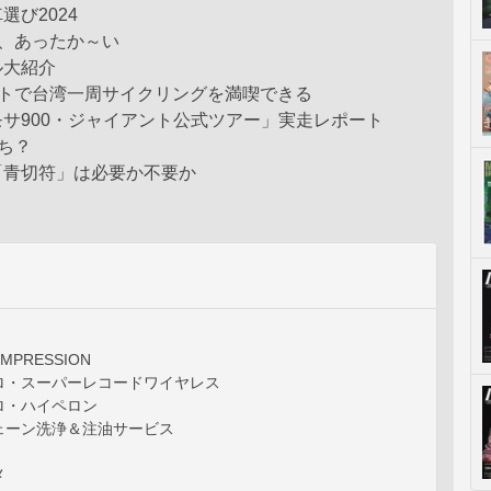
び2024
、あったか～い
大紹介
ートで台湾一周サイクリングを満喫できる
900・ジャイアント公式ツアー」実走レポート
ち？
切符」は必要か不要か
IMPRESSION
ロ・スーパーレコードワイヤレス
ロ・ハイペロン
ェーン洗浄＆注油サービス
メ