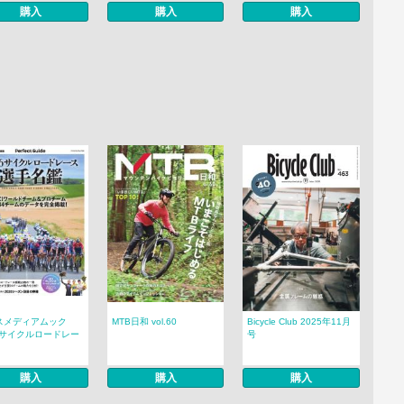
購入
購入
購入
スメディアムック
MTB日和 vol.60
Bicycle Club 2025年11月
26サイクルロードレー
号
購入
購入
購入