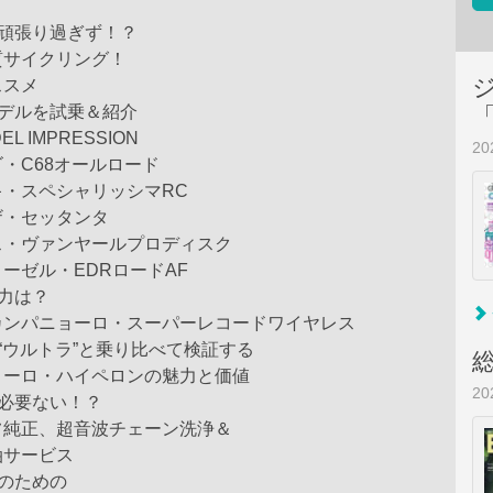
く頑張り過ぎず！？
サイクリング！
スメ
モデルを試乗＆紹介
 IMPRESSION
2
C68オールロード
スペシャリッシマRC
・セッタンタ
ヴァンヤールプロディスク
ゼル・EDRロードAF
力は？
パニョーロ・スーパーレコードワイヤレス
“ウルトラ”と乗り比べて検証する
ロ・ハイペロンの魅力と価値
2
必要ない！？
正、超音波チェーン洗浄＆
サービス
のための