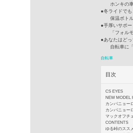
ホンキの車選
●冬ライドでも
保温ボトル
●手厚いサポ
「フォルモサ
●あなたはどっ
自転車に「青
自転車
目次
CS EYES
NEW MODEL 
カンパニョー
カンパニョー
マックオフチ
CONTENTS
ゆる峠のスス