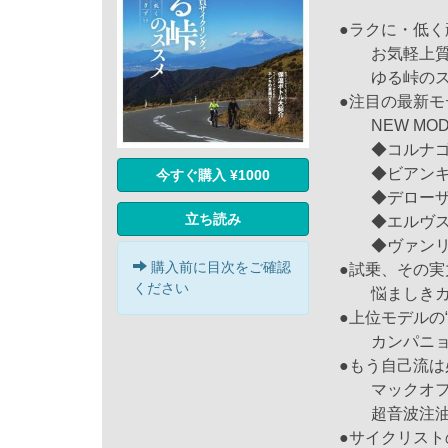
●ラクに・低
お気軽上質
ゆる峠のス
●注目の最新
NEW MODEL
◆コルナゴ・
◆ビアンキ・
今すぐ購入 ¥1000
◆デローザ
立ち読み
◆エルヴス・
◆ヴァンリー
購入前に目次をご確認
●試乗、その実
ください
悩ましきカン
●上位モデルの
カンパニョー
●もう自己流は
マックオフ純
超音波注油
●サイクリスト