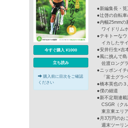
●新編集長・
●辻啓の自転車の
●内幅25mm
ワイドリムホ
●テキトーな
イカしたサイ
●安井行生×吉本 司 
今すぐ購入 ¥1000
●風に挑んで島
立ち読み
佐渡ロングラ
●ニッポンイ
購入前に目次をご確認
「富士グラベル
ください
●橋本英也の３
●僕の細道
●新不定期連載
CSGR（ク
東京東エリ
●月3万円のお
週末ツーリン