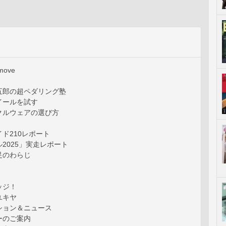
ove
五郎の超ペダリング塾
イールを試す
クルウェアの選び方
ド210レポート
2025」実走レポート
足のわらじ
ッジ！
ユキヤ
ション＆ニュース
ーのご案内