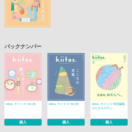
バックナンバー
kiitos. キイトス Vol.36
kiitos. キイトス Vol.35
kiitos. キイトス 特別編集
心とからだのご...
購入
購入
購入