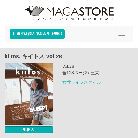
Toggle
navigati
kiitos. キイトス Vol.28
Vol.28
全128ページ / 三栄
女性ライフスタイル
拡大