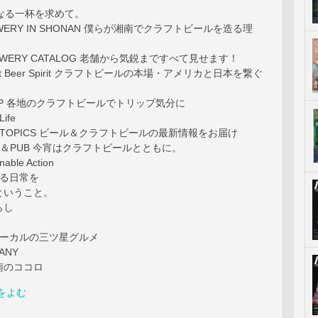
知なる一杯を求めて。
REWERY IN SHONAN 僕らが湘南でクラフトビールを造る理
REWERY CATALOG 老舗から気鋭まですべて見せます！
Craft Beer Spirit クラフトビールの本場・アメリカと日本を繋ぐ
SHOP 各地のクラフトビールでトリップ気分に
Life
ER TOPICS ビール＆クラフトビールの最新情報をお届け
ANT＆PUB 今宵はクラフトビールとともに。
nable Action
なる日常を
ということ。
らし
ローカルの三ツ星グルメ
PANY
南のココロ
をよむ