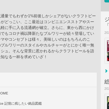
流通量でもわずか1%前後しかシェアがないクラフトビー
ろがどっこい、ここ最近はコンビニエンスストアやスー
気軽に手に入る流通網が確立。さらに、東から西にかけ
2
南でもコロナ禍以降新たなブルワリーが続々登場してい
ーマやコンセプトは様々。美味しいのはもちろんのこ
のブルワリーのスタイルやカルチャーがとにかく唯一無
ッシュ。そんな背景に惹かれるからクラフトビールを語
未知なる一杯を求めていざ！
2
HOME
rpiece 記憶に残したい銘品図鑑