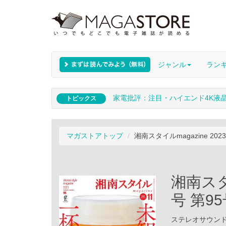
ジャンル
ラン
家電批評：注目・ハイエンド4K液
トピックス
マガストアトップ
湘南スタイルmagazine 202
湘南スタイ
号 第9
ステレオサウンド /