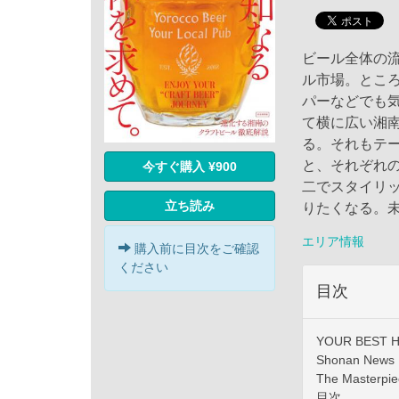
ビール全体の
ル市場。とこ
パーなどでも
て横に広い湘
る。それもテ
と、それぞれ
今すぐ購入 ¥900
二でスタイリ
立ち読み
りたくなる。
エリア情報
購入前に目次をご確認
ください
目次
YOUR BEST 
Shonan News
The Maste
目次