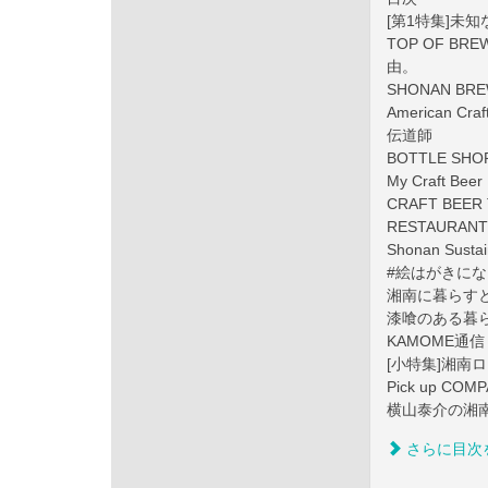
[第1特集]未
TOP OF B
由。
SHONAN B
American 
伝道師
BOTTLE 
My Craft Beer 
CRAFT BE
RESTAUR
Shonan Sustai
#絵はがきに
湘南に暮らす
漆喰のある暮
KAMOME通信
[小特集]湘南
Pick up COM
横山泰介の湘
さらに目次