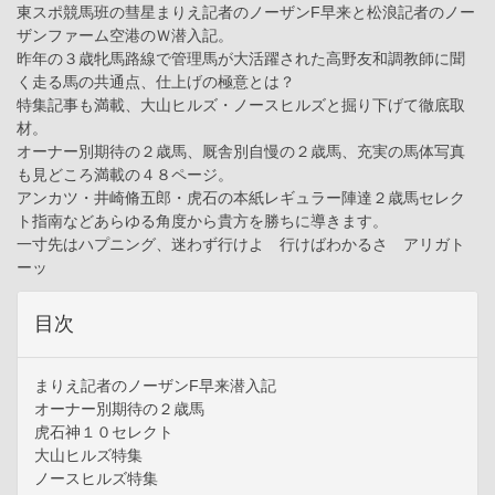
東スポ競馬班の彗星まりえ記者のノーザンF早来と松浪記者のノー
ザンファーム空港のＷ潜入記。
昨年の３歳牝馬路線で管理馬が大活躍された高野友和調教師に聞
く走る馬の共通点、仕上げの極意とは？
特集記事も満載、大山ヒルズ・ノースヒルズと掘り下げて徹底取
材。
オーナー別期待の２歳馬、厩舎別自慢の２歳馬、充実の馬体写真
も見どころ満載の４８ページ。
アンカツ・井崎脩五郎・虎石の本紙レギュラー陣達２歳馬セレク
ト指南などあらゆる角度から貴方を勝ちに導きます。
一寸先はハプニング、迷わず行けよ 行けばわかるさ アリガト
ーッ
目次
まりえ記者のノーザンF早来潜入記
オーナー別期待の２歳馬
虎石神１０セレクト
大山ヒルズ特集
ノースヒルズ特集