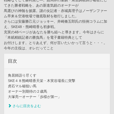
戦略なくして勝利無し―。競馬界の重鎮・角居調教師が秘密にし
てきた勝者戦略を、あの新進気鋭のオーナーが
馬選びの神髄を披露。謎の女記者・赤城真理子はノーザンファー
ム早来＆空港牧場で徹底取材を敢行しました。
さらには安藤勝己元ジョッキー、井崎脩五郎氏の恒例コラムに加
え、SKE48・熊崎晴香も初参戦。
充実の48ページがあなたを勝ち組へと導きます。今年はさらに
「本紙精鋭記者の勝負馬」を電子書籍特典として
お付けします。とりあえず、何が言いたいかって言うと・・・。
今年の主役は、オレだってこと
目次
角居師語り尽くす
SKE４８熊崎晴香天栄・木実谷場長に突撃
虎石マル秘狙い馬
オーナー別期待の２歳馬
大塚亮一オーナー「歩様が第一」
さらに目次をよむ