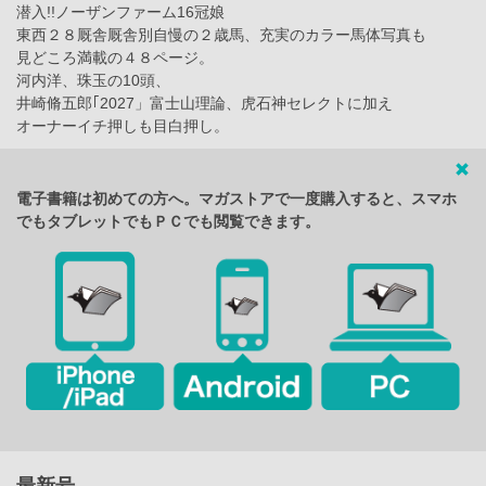
潜入!!ノーザンファーム16冠娘
東西２８厩舎厩舎別自慢の２歳馬、充実のカラー馬体写真も
見どころ満載の４８ページ。
河内洋、珠玉の10頭、
井崎脩五郎｢2027」富士山理論、虎石神セレクトに加え
オーナーイチ押しも目白押し。
電子書籍は初めての方へ。マガストアで一度購入すると、スマホ
でもタブレットでもＰＣでも閲覧できます。
最新号