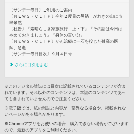
〔サンデー毎日〕ご利用のご案内
〔ＮＥＷＳ・ＣＬＩＰ〕今年２度目の災禍 がれきの山に市
民呆然
〔社告〕『素晴らしき家族旅行 上・下』『その話は今日は
やめておきましょう』『身体の言い分』
〔ＮＥＷＳ・ＣＬＩＰ〕がん治療に一石を投じた孤高の医
師、急逝
〔サンデー毎日目次〕９月４日号
さらに目次をよむ
※このデジタル雑誌には目次に記載されているコンテンツが含ま
れています。それ以外のコンテンツは、本誌のコンテンツであっ
ても含まれていませんのでご注意ください。
※電子版では、紙の雑誌と内容が一部異なる場合や、掲載されな
いページがある場合があります。
※Chromeアプリをお使いの場合、購入できない場合がございます
ので、最新のアプリをご利用ください。