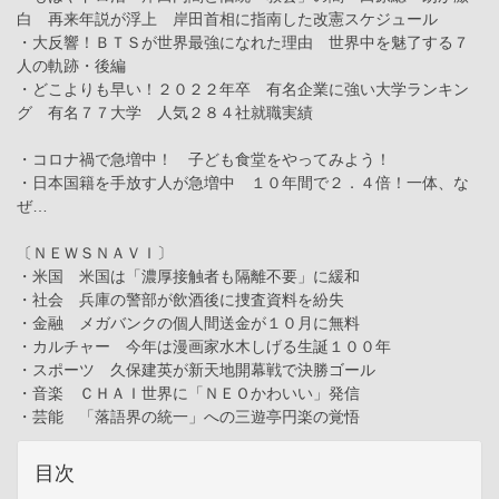
白 再来年説が浮上 岸田首相に指南した改憲スケジュール
・大反響！ＢＴＳが世界最強になれた理由 世界中を魅了する７
人の軌跡・後編
・どこよりも早い！２０２２年卒 有名企業に強い大学ランキン
グ 有名７７大学 人気２８４社就職実績
・コロナ禍で急増中！ 子ども食堂をやってみよう！
・日本国籍を手放す人が急増中 １０年間で２．４倍！一体、な
ぜ…
〔ＮＥＷＳＮＡＶＩ〕
・米国 米国は「濃厚接触者も隔離不要」に緩和
・社会 兵庫の警部が飲酒後に捜査資料を紛失
・金融 メガバンクの個人間送金が１０月に無料
・カルチャー 今年は漫画家水木しげる生誕１００年
・スポーツ 久保建英が新天地開幕戦で決勝ゴール
・音楽 ＣＨＡＩ世界に「ＮＥＯかわいい」発信
・芸能 「落語界の統一」への三遊亭円楽の覚悟
目次